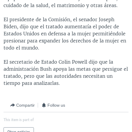
cuidado de la salud, el matrimonio y otras áreas.
MULTIMEDIA
VENEZUELA
NICARAGUA
ECONOMÍA
PROGRAMAS TV
BRASIL
ENTRETENIMIENTO Y CULTURA
VIDEOS
El presidente de la Comisión, el senador Joseph
Biden, dijo que el tratado aumentaría el poder de
RADIO
TECNOLOGÍA
FOTOGRAFÍA
EL MUNDO AL DÍA
Estados Unidos en defensa a la mujer permitiéndole
DIRECT
DEPORTES
AUDIOS
FORO INTERAMERICANO
AVANCE INFORMATIVO
presionar para expander los derechos de la mujer en
todo el mundo.
DOCUMENTALES DE LA VOA
CIENCIA Y SALUD
VISIÓN 360
AUDIONOTICIAS
LAS CLAVES
BUENOS DÍAS AMÉRICA
El secretario de Estado Colin Powell dijo que la
Learning English
administración Bush apoya las metas que persigue el
PANORAMA
ESTADOS UNIDOS AL DÍA
tratado, pero que las autoridades necesitan un
SÍGANOS
EL MUNDO AL DÍA [RADIO]
tiempo para analizarlas.
FORO [RADIO]
DEPORTIVO INTERNACIONAL
Compartir
Follow us
Idiomas
NOTA ECONÓMICA
This item is part of
ENTRETENIMIENTO