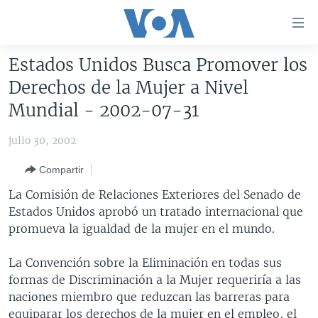
Enlaces
para
accesibilidad
Estados Unidos Busca Promover los
Salte
AMÉRICA DEL NORTE
Derechos de la Mujer a Nivel
al
ELECCIONES EEUU 2024
EEUU
Mundial - 2002-07-31
contenido
principal
VOA VERIFICA
MÉXICO
ELECCIONES EEUU
julio 30, 2002
Salte
AMÉRICA LATINA
HAITÍ
VOTO DIVIDIDO
VOA VERIFICA UCRANIA/RUSIA
al
Compartir
navegador
CHINA EN AMÉRICA LATINA
VOA VERIFICA INMIGRACIÓN
ARGENTINA
La Comisión de Relaciones Exteriores del Senado de
principal
CENTROAMÉRICA
VOA VERIFICA AMÉRICA LATINA
BOLIVIA
Estados Unidos aprobó un tratado internacional que
Salte
promueva la igualdad de la mujer en el mundo.
a
OTRAS SECCIONES
COLOMBIA
COSTA RICA
búsqueda
ESPECIALES DE LA VOA
CHILE
EL SALVADOR
INMIGRACIÓN
La Convención sobre la Eliminación en todas sus
formas de Discriminación a la Mujer requeriría a las
LIBERTAD DE PRENSA
PERÚ
GUATEMALA
LIBERTAD DE PRENSA
naciones miembro que reduzcan las barreras para
UCRANIA
ECUADOR
HONDURAS
MUNDO
equiparar los derechos de la mujer en el empleo, el