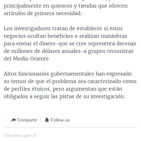
principalmente en quioscos y tiendas que ofrecen
MULTIMEDIA
VENEZUELA
NICARAGUA
ECONOMÍA
artículos de primera necesidad.
PROGRAMAS TV
BRASIL
ENTRETENIMIENTO Y CULTURA
VIDEOS
Los investigadores tratan de establecer si estos
RADIO
TECNOLOGÍA
FOTOGRAFÍA
EL MUNDO AL DÍA
negocios ocultan beneficios o realizan maniobras
DIRECT
DEPORTES
AUDIOS
FORO INTERAMERICANO
AVANCE INFORMATIVO
para enviar el dinero-que se cree representa decenas
de millones de dólares anuales-a grupos terroristas
DOCUMENTALES DE LA VOA
CIENCIA Y SALUD
VISIÓN 360
AUDIONOTICIAS
del Medio Oriente.
LAS CLAVES
BUENOS DÍAS AMÉRICA
Learning English
Altos funcionarios gubernamentales han expresado
PANORAMA
ESTADOS UNIDOS AL DÍA
su temor de que el problema sea caracterizado como
SÍGANOS
EL MUNDO AL DÍA [RADIO]
de perfiles étnicos, pero argumentan que están
obligados a seguir las pistas de su investigación.
FORO [RADIO]
DEPORTIVO INTERNACIONAL
Idiomas
NOTA ECONÓMICA
Compartir
Follow us
ENTRETENIMIENTO
This item is part of