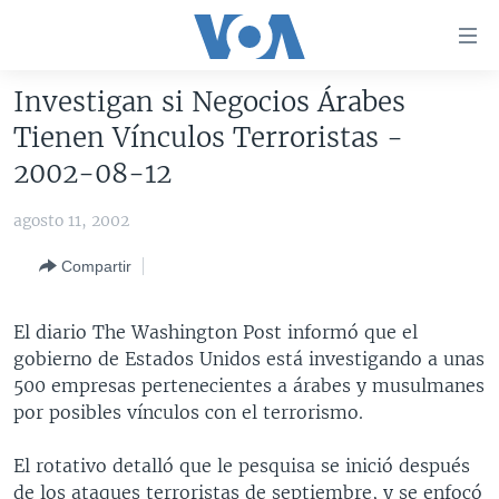
Enlaces
para
accesibilidad
Investigan si Negocios Árabes
Salte
AMÉRICA DEL NORTE
Tienen Vínculos Terroristas -
al
ELECCIONES EEUU 2024
EEUU
2002-08-12
contenido
principal
VOA VERIFICA
MÉXICO
ELECCIONES EEUU
agosto 11, 2002
Salte
AMÉRICA LATINA
HAITÍ
VOTO DIVIDIDO
VOA VERIFICA UCRANIA/RUSIA
al
Compartir
navegador
CHINA EN AMÉRICA LATINA
VOA VERIFICA INMIGRACIÓN
ARGENTINA
principal
CENTROAMÉRICA
VOA VERIFICA AMÉRICA LATINA
BOLIVIA
El diario The Washington Post informó que el
Salte
gobierno de Estados Unidos está investigando a unas
a
OTRAS SECCIONES
COLOMBIA
COSTA RICA
500 empresas pertenecientes a árabes y musulmanes
búsqueda
ESPECIALES DE LA VOA
CHILE
EL SALVADOR
INMIGRACIÓN
por posibles vínculos con el terrorismo.
LIBERTAD DE PRENSA
PERÚ
GUATEMALA
LIBERTAD DE PRENSA
El rotativo detalló que le pesquisa se inició después
UCRANIA
ECUADOR
HONDURAS
MUNDO
de los ataques terroristas de septiembre, y se enfocó