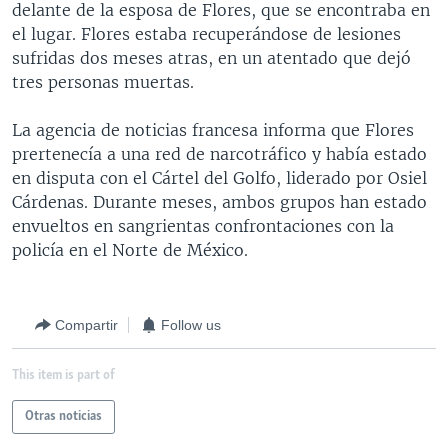
delante de la esposa de Flores, que se encontraba en
MULTIMEDIA
VENEZUELA
NICARAGUA
ECONOMÍA
el lugar. Flores estaba recuperándose de lesiones
PROGRAMAS TV
BRASIL
ENTRETENIMIENTO Y CULTURA
VIDEOS
sufridas dos meses atras, en un atentado que dejó
tres personas muertas.
RADIO
TECNOLOGÍA
FOTOGRAFÍA
EL MUNDO AL DÍA
DIRECT
DEPORTES
AUDIOS
FORO INTERAMERICANO
AVANCE INFORMATIVO
La agencia de noticias francesa informa que Flores
prertenecía a una red de narcotráfico y había estado
DOCUMENTALES DE LA VOA
CIENCIA Y SALUD
VISIÓN 360
AUDIONOTICIAS
en disputa con el Cártel del Golfo, liderado por Osiel
LAS CLAVES
BUENOS DÍAS AMÉRICA
Cárdenas. Durante meses, ambos grupos han estado
Learning English
envueltos en sangrientas confrontaciones con la
PANORAMA
ESTADOS UNIDOS AL DÍA
policía en el Norte de México.
SÍGANOS
EL MUNDO AL DÍA [RADIO]
FORO [RADIO]
Compartir
Follow us
DEPORTIVO INTERNACIONAL
Idiomas
This item is part of
NOTA ECONÓMICA
ENTRETENIMIENTO
Otras noticias