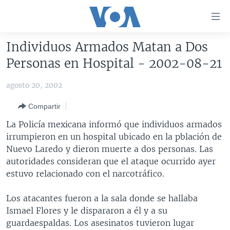
Enlaces
para
accesibilidad
Individuos Armados Matan a Dos
Salte
AMÉRICA DEL NORTE
Personas en Hospital - 2002-08-21
al
ELECCIONES EEUU 2024
EEUU
contenido
agosto 20, 2002
principal
VOA VERIFICA
MÉXICO
ELECCIONES EEUU
Salte
Compartir
AMÉRICA LATINA
HAITÍ
VOTO DIVIDIDO
VOA VERIFICA UCRANIA/RUSIA
al
La Policía mexicana informó que individuos armados
navegador
CHINA EN AMÉRICA LATINA
VOA VERIFICA INMIGRACIÓN
ARGENTINA
irrumpieron en un hospital ubicado en la pblación de
principal
CENTROAMÉRICA
VOA VERIFICA AMÉRICA LATINA
BOLIVIA
Nuevo Laredo y dieron muerte a dos personas. Las
Salte
autoridades consideran que el ataque ocurrido ayer
a
OTRAS SECCIONES
COLOMBIA
COSTA RICA
estuvo relacionado con el narcotráfico.
búsqueda
ESPECIALES DE LA VOA
CHILE
EL SALVADOR
INMIGRACIÓN
Los atacantes fueron a la sala donde se hallaba
LIBERTAD DE PRENSA
PERÚ
GUATEMALA
LIBERTAD DE PRENSA
Ismael Flores y le dispararon a él y a su
UCRANIA
ECUADOR
HONDURAS
MUNDO
guardaespaldas. Los asesinatos tuvieron lugar