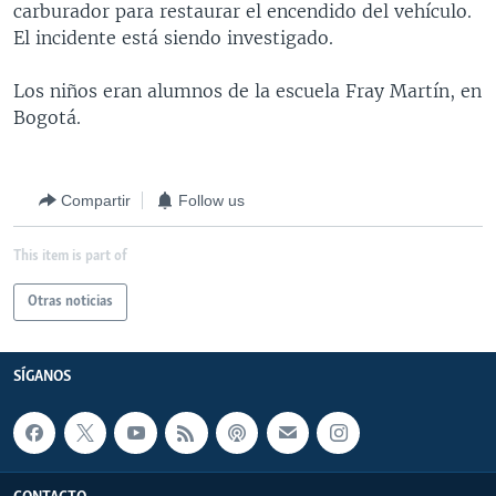
carburador para restaurar el encendido del vehículo.
MULTIMEDIA
VENEZUELA
NICARAGUA
ECONOMÍA
El incidente está siendo investigado.
PROGRAMAS TV
BRASIL
ENTRETENIMIENTO Y CULTURA
VIDEOS
Los niños eran alumnos de la escuela Fray Martín, en
RADIO
TECNOLOGÍA
FOTOGRAFÍA
EL MUNDO AL DÍA
Bogotá.
DIRECT
DEPORTES
AUDIOS
FORO INTERAMERICANO
AVANCE INFORMATIVO
DOCUMENTALES DE LA VOA
CIENCIA Y SALUD
VISIÓN 360
AUDIONOTICIAS
Compartir
Follow us
LAS CLAVES
BUENOS DÍAS AMÉRICA
Learning English
This item is part of
PANORAMA
ESTADOS UNIDOS AL DÍA
SÍGANOS
EL MUNDO AL DÍA [RADIO]
Otras noticias
FORO [RADIO]
SÍGANOS
DEPORTIVO INTERNACIONAL
Idiomas
NOTA ECONÓMICA
ENTRETENIMIENTO