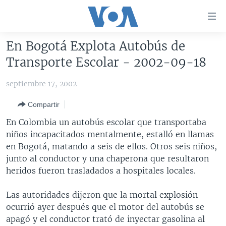
Enlaces
para
accesibilidad
En Bogotá Explota Autobús de
Salte
AMÉRICA DEL NORTE
Transporte Escolar - 2002-09-18
al
ELECCIONES EEUU 2024
EEUU
contenido
septiembre 17, 2002
principal
VOA VERIFICA
MÉXICO
ELECCIONES EEUU
Salte
Compartir
AMÉRICA LATINA
HAITÍ
VOTO DIVIDIDO
VOA VERIFICA UCRANIA/RUSIA
al
En Colombia un autobús escolar que transportaba
navegador
CHINA EN AMÉRICA LATINA
VOA VERIFICA INMIGRACIÓN
ARGENTINA
niños incapacitados mentalmente, estalló en llamas
principal
CENTROAMÉRICA
VOA VERIFICA AMÉRICA LATINA
BOLIVIA
en Bogotá, matando a seis de ellos. Otros seis niños,
Salte
junto al conductor y una chaperona que resultaron
a
OTRAS SECCIONES
COLOMBIA
COSTA RICA
heridos fueron trasladados a hospitales locales.
búsqueda
ESPECIALES DE LA VOA
CHILE
EL SALVADOR
INMIGRACIÓN
Las autoridades dijeron que la mortal explosión
LIBERTAD DE PRENSA
PERÚ
GUATEMALA
LIBERTAD DE PRENSA
ocurrió ayer después que el motor del autobús se
UCRANIA
ECUADOR
HONDURAS
MUNDO
apagó y el conductor trató de inyectar gasolina al