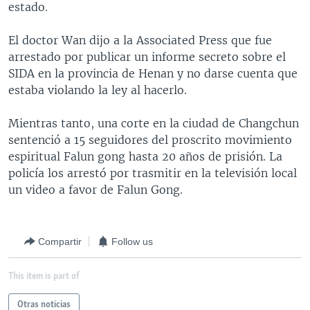
estado.
MULTIMEDIA
VENEZUELA
NICARAGUA
ECONOMÍA
PROGRAMAS TV
BRASIL
ENTRETENIMIENTO Y CULTURA
VIDEOS
El doctor Wan dijo a la Associated Press que fue
arrestado por publicar un informe secreto sobre el
RADIO
TECNOLOGÍA
FOTOGRAFÍA
EL MUNDO AL DÍA
SIDA en la provincia de Henan y no darse cuenta que
DIRECT
DEPORTES
AUDIOS
FORO INTERAMERICANO
AVANCE INFORMATIVO
estaba violando la ley al hacerlo.
DOCUMENTALES DE LA VOA
CIENCIA Y SALUD
VISIÓN 360
AUDIONOTICIAS
Mientras tanto, una corte en la ciudad de Changchun
LAS CLAVES
BUENOS DÍAS AMÉRICA
sentenció a 15 seguidores del proscrito movimiento
Learning English
espiritual Falun gong hasta 20 años de prisión. La
PANORAMA
ESTADOS UNIDOS AL DÍA
policía los arrestó por trasmitir en la televisión local
SÍGANOS
EL MUNDO AL DÍA [RADIO]
un video a favor de Falun Gong.
FORO [RADIO]
DEPORTIVO INTERNACIONAL
Compartir
Follow us
Idiomas
NOTA ECONÓMICA
This item is part of
ENTRETENIMIENTO
Otras noticias