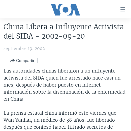
Enlaces
para
accesibilidad
China Libera a Influyente Activista
Salte
AMÉRICA DEL NORTE
del SIDA - 2002-09-20
al
ELECCIONES EEUU 2024
EEUU
contenido
septiembre 19, 2002
principal
VOA VERIFICA
MÉXICO
ELECCIONES EEUU
Salte
Compartir
AMÉRICA LATINA
HAITÍ
VOTO DIVIDIDO
VOA VERIFICA UCRANIA/RUSIA
al
Las autoridades chinas liberaron a un influyente
navegador
CHINA EN AMÉRICA LATINA
VOA VERIFICA INMIGRACIÓN
ARGENTINA
activista del SIDA quien fue arrestado hace casi un
principal
CENTROAMÉRICA
VOA VERIFICA AMÉRICA LATINA
BOLIVIA
mes, después de haber puesto en internet
Salte
información sobre la diseminación de la enfermedad
a
OTRAS SECCIONES
COLOMBIA
COSTA RICA
en China.
búsqueda
ESPECIALES DE LA VOA
CHILE
EL SALVADOR
INMIGRACIÓN
La prensa estatal china informó este viernes que
LIBERTAD DE PRENSA
PERÚ
GUATEMALA
LIBERTAD DE PRENSA
Wan Yanhai, un médico de 38 años, fue liberado
UCRANIA
ECUADOR
HONDURAS
MUNDO
después que confesó haber filtrado secretos de