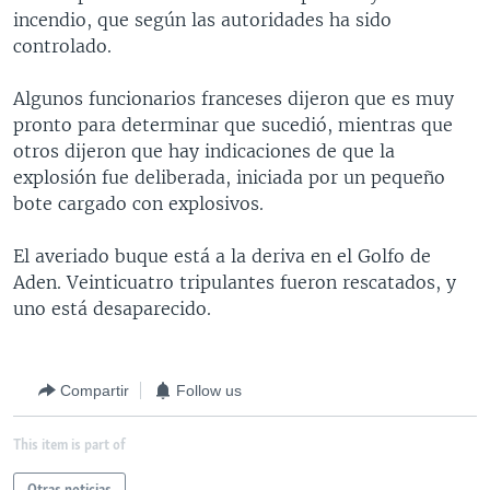
incendio, que según las autoridades ha sido
MULTIMEDIA
VENEZUELA
NICARAGUA
ECONOMÍA
controlado.
PROGRAMAS TV
BRASIL
ENTRETENIMIENTO Y CULTURA
VIDEOS
Algunos funcionarios franceses dijeron que es muy
RADIO
TECNOLOGÍA
FOTOGRAFÍA
EL MUNDO AL DÍA
pronto para determinar que sucedió, mientras que
DIRECT
DEPORTES
AUDIOS
FORO INTERAMERICANO
AVANCE INFORMATIVO
otros dijeron que hay indicaciones de que la
explosión fue deliberada, iniciada por un pequeño
DOCUMENTALES DE LA VOA
CIENCIA Y SALUD
VISIÓN 360
AUDIONOTICIAS
bote cargado con explosivos.
LAS CLAVES
BUENOS DÍAS AMÉRICA
Learning English
El averiado buque está a la deriva en el Golfo de
PANORAMA
ESTADOS UNIDOS AL DÍA
Aden. Veinticuatro tripulantes fueron rescatados, y
SÍGANOS
EL MUNDO AL DÍA [RADIO]
uno está desaparecido.
FORO [RADIO]
DEPORTIVO INTERNACIONAL
Compartir
Follow us
Idiomas
NOTA ECONÓMICA
This item is part of
ENTRETENIMIENTO