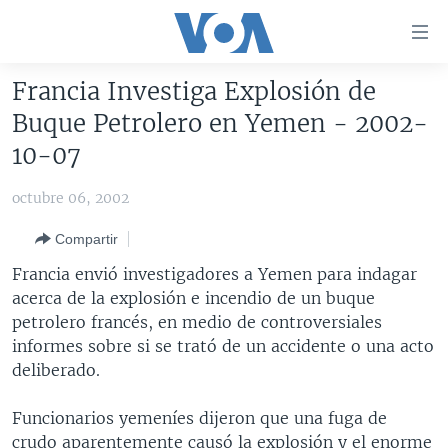
Enlaces
para
accesibilidad
Francia Investiga Explosión de
Salte
AMÉRICA DEL NORTE
Buque Petrolero en Yemen - 2002-
al
ELECCIONES EEUU 2024
EEUU
10-07
contenido
principal
VOA VERIFICA
MÉXICO
ELECCIONES EEUU
octubre 06, 2002
Salte
AMÉRICA LATINA
HAITÍ
VOTO DIVIDIDO
VOA VERIFICA UCRANIA/RUSIA
al
Compartir
navegador
CHINA EN AMÉRICA LATINA
VOA VERIFICA INMIGRACIÓN
ARGENTINA
Francia envió investigadores a Yemen para indagar
principal
CENTROAMÉRICA
VOA VERIFICA AMÉRICA LATINA
BOLIVIA
acerca de la explosión e incendio de un buque
Salte
petrolero francés, en medio de controversiales
a
OTRAS SECCIONES
COLOMBIA
COSTA RICA
informes sobre si se trató de un accidente o una acto
búsqueda
ESPECIALES DE LA VOA
CHILE
EL SALVADOR
INMIGRACIÓN
deliberado.
LIBERTAD DE PRENSA
PERÚ
GUATEMALA
LIBERTAD DE PRENSA
Funcionarios yemeníes dijeron que una fuga de
UCRANIA
ECUADOR
HONDURAS
MUNDO
crudo aparentemente causó la explosión y el enorme