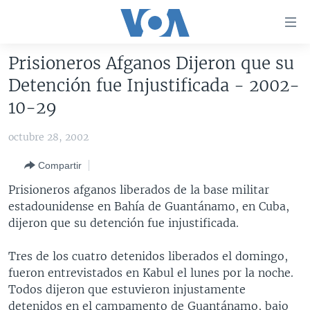
Enlaces
para
accesibilidad
Prisioneros Afganos Dijeron que su
Salte
AMÉRICA DEL NORTE
Detención fue Injustificada - 2002-
al
ELECCIONES EEUU 2024
EEUU
10-29
contenido
principal
VOA VERIFICA
MÉXICO
ELECCIONES EEUU
octubre 28, 2002
Salte
AMÉRICA LATINA
HAITÍ
VOTO DIVIDIDO
VOA VERIFICA UCRANIA/RUSIA
al
Compartir
navegador
CHINA EN AMÉRICA LATINA
VOA VERIFICA INMIGRACIÓN
ARGENTINA
Prisioneros afganos liberados de la base militar
principal
CENTROAMÉRICA
VOA VERIFICA AMÉRICA LATINA
BOLIVIA
estadounidense en Bahía de Guantánamo, en Cuba,
Salte
dijeron que su detención fue injustificada.
a
OTRAS SECCIONES
COLOMBIA
COSTA RICA
búsqueda
ESPECIALES DE LA VOA
CHILE
EL SALVADOR
INMIGRACIÓN
Tres de los cuatro detenidos liberados el domingo,
fueron entrevistados en Kabul el lunes por la noche.
LIBERTAD DE PRENSA
PERÚ
GUATEMALA
LIBERTAD DE PRENSA
Todos dijeron que estuvieron injustamente
UCRANIA
ECUADOR
HONDURAS
MUNDO
detenidos en el campamento de Guantánamo, bajo