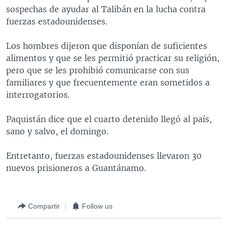
sospechas de ayudar al Talibán en la lucha contra
MULTIMEDIA
VENEZUELA
NICARAGUA
ECONOMÍA
fuerzas estadounidenses.
PROGRAMAS TV
BRASIL
ENTRETENIMIENTO Y CULTURA
VIDEOS
Los hombres dijeron que disponían de suficientes
RADIO
TECNOLOGÍA
FOTOGRAFÍA
EL MUNDO AL DÍA
alimentos y que se les permitió practicar su religión,
DIRECT
DEPORTES
AUDIOS
FORO INTERAMERICANO
AVANCE INFORMATIVO
pero que se les prohibió comunicarse con sus
familiares y que frecuentemente eran sometidos a
DOCUMENTALES DE LA VOA
CIENCIA Y SALUD
VISIÓN 360
AUDIONOTICIAS
interrogatorios.
LAS CLAVES
BUENOS DÍAS AMÉRICA
Learning English
Paquistán dice que el cuarto detenido llegó al país,
PANORAMA
ESTADOS UNIDOS AL DÍA
sano y salvo, el domingo.
SÍGANOS
EL MUNDO AL DÍA [RADIO]
Entretanto, fuerzas estadounidenses llevaron 30
FORO [RADIO]
nuevos prisioneros a Guantánamo.
DEPORTIVO INTERNACIONAL
Idiomas
NOTA ECONÓMICA
Compartir
Follow us
ENTRETENIMIENTO