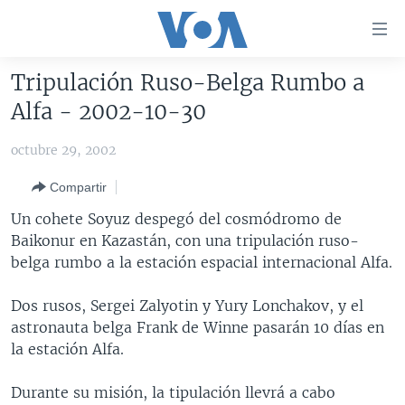
Enlaces
para
accesibilidad
Tripulación Ruso-Belga Rumbo a
Salte
AMÉRICA DEL NORTE
Alfa - 2002-10-30
al
ELECCIONES EEUU 2024
EEUU
contenido
octubre 29, 2002
principal
VOA VERIFICA
MÉXICO
ELECCIONES EEUU
Salte
Compartir
AMÉRICA LATINA
HAITÍ
VOTO DIVIDIDO
VOA VERIFICA UCRANIA/RUSIA
al
Un cohete Soyuz despegó del cosmódromo de
navegador
CHINA EN AMÉRICA LATINA
VOA VERIFICA INMIGRACIÓN
ARGENTINA
Baikonur en Kazastán, con una tripulación ruso-
principal
CENTROAMÉRICA
VOA VERIFICA AMÉRICA LATINA
BOLIVIA
belga rumbo a la estación espacial internacional Alfa.
Salte
a
OTRAS SECCIONES
COLOMBIA
COSTA RICA
Dos rusos, Sergei Zalyotin y Yury Lonchakov, y el
búsqueda
ESPECIALES DE LA VOA
CHILE
EL SALVADOR
INMIGRACIÓN
astronauta belga Frank de Winne pasarán 10 días en
la estación Alfa.
LIBERTAD DE PRENSA
PERÚ
GUATEMALA
LIBERTAD DE PRENSA
UCRANIA
ECUADOR
HONDURAS
MUNDO
Durante su misión, la tipulación llevrá a cabo