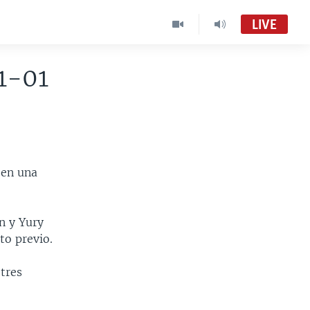
LIVE
1-01
 en una
n y Yury
to previo.
 tres