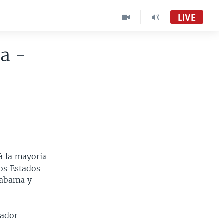
LIVE
a -
á la mayoría
ios Estados
labama y
nador