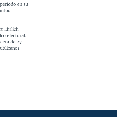
período en su
untos
t Ehrlich
o electoral.
s era de 27
publicanos