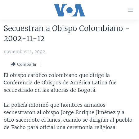
Enlaces
para
accesibilidad
Secuestran a Obispo Colombiano -
Salte
AMÉRICA DEL NORTE
2002-11-12
al
ELECCIONES EEUU 2024
EEUU
contenido
noviembre 11, 2002
principal
VOA VERIFICA
MÉXICO
ELECCIONES EEUU
Salte
Compartir
AMÉRICA LATINA
HAITÍ
VOTO DIVIDIDO
VOA VERIFICA UCRANIA/RUSIA
al
El obispo católico colombiano que dirige la
navegador
CHINA EN AMÉRICA LATINA
VOA VERIFICA INMIGRACIÓN
ARGENTINA
Conferencia de Obispos de América Latina fue
principal
CENTROAMÉRICA
VOA VERIFICA AMÉRICA LATINA
BOLIVIA
secuestrado en las afueras de Bogotá.
Salte
a
OTRAS SECCIONES
COLOMBIA
COSTA RICA
La policía informó que hombres armados
búsqueda
ESPECIALES DE LA VOA
CHILE
EL SALVADOR
INMIGRACIÓN
secuestraron al obispo Jorge Enrique Jiménez y a
otro sacerdote el lunes, cuando se dirigían al pueblo
LIBERTAD DE PRENSA
PERÚ
GUATEMALA
LIBERTAD DE PRENSA
de Pacho para oficial una ceremonia religiosa.
UCRANIA
ECUADOR
HONDURAS
MUNDO