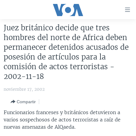
Enlaces
para
accesibilidad
Juez británico decide que tres
Salte
AMÉRICA DEL NORTE
hombres del norte de Africa deben
al
ELECCIONES EEUU 2024
EEUU
permanecer detenidos acusados de
contenido
principal
VOA VERIFICA
MÉXICO
ELECCIONES EEUU
posesión de artículos para la
Salte
comisión de actos terroristas -
AMÉRICA LATINA
HAITÍ
VOTO DIVIDIDO
VOA VERIFICA UCRANIA/RUSIA
al
2002-11-18
navegador
CHINA EN AMÉRICA LATINA
VOA VERIFICA INMIGRACIÓN
ARGENTINA
principal
CENTROAMÉRICA
VOA VERIFICA AMÉRICA LATINA
BOLIVIA
noviembre 17, 2002
Salte
a
OTRAS SECCIONES
COLOMBIA
COSTA RICA
Compartir
búsqueda
ESPECIALES DE LA VOA
CHILE
EL SALVADOR
INMIGRACIÓN
Funcionarios franceses y británicos detuvieron a
varios sospechosos de actos terroristas a raíz de
LIBERTAD DE PRENSA
PERÚ
GUATEMALA
LIBERTAD DE PRENSA
nuevas amenazas de AlQaeda.
UCRANIA
ECUADOR
HONDURAS
MUNDO