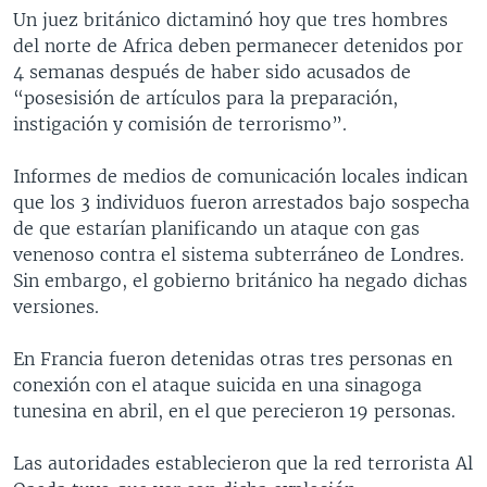
Un juez británico dictaminó hoy que tres hombres
MULTIMEDIA
VENEZUELA
NICARAGUA
ECONOMÍA
del norte de Africa deben permanecer detenidos por
PROGRAMAS TV
BRASIL
ENTRETENIMIENTO Y CULTURA
VIDEOS
4 semanas después de haber sido acusados de
“posesisión de artículos para la preparación,
RADIO
TECNOLOGÍA
FOTOGRAFÍA
EL MUNDO AL DÍA
instigación y comisión de terrorismo”.
DIRECT
DEPORTES
AUDIOS
FORO INTERAMERICANO
AVANCE INFORMATIVO
Informes de medios de comunicación locales indican
DOCUMENTALES DE LA VOA
CIENCIA Y SALUD
VISIÓN 360
AUDIONOTICIAS
que los 3 individuos fueron arrestados bajo sospecha
LAS CLAVES
BUENOS DÍAS AMÉRICA
de que estarían planificando un ataque con gas
Learning English
venenoso contra el sistema subterráneo de Londres.
PANORAMA
ESTADOS UNIDOS AL DÍA
Sin embargo, el gobierno británico ha negado dichas
SÍGANOS
EL MUNDO AL DÍA [RADIO]
versiones.
FORO [RADIO]
En Francia fueron detenidas otras tres personas en
DEPORTIVO INTERNACIONAL
conexión con el ataque suicida en una sinagoga
Idiomas
tunesina en abril, en el que perecieron 19 personas.
NOTA ECONÓMICA
ENTRETENIMIENTO
Las autoridades establecieron que la red terrorista Al