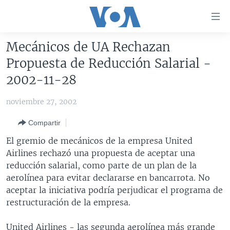
Enlaces
para
accesibilidad
Mecánicos de UA Rechazan
Salte
AMÉRICA DEL NORTE
Propuesta de Reducción Salarial -
al
ELECCIONES EEUU 2024
EEUU
2002-11-28
contenido
principal
VOA VERIFICA
MÉXICO
ELECCIONES EEUU
noviembre 27, 2002
Salte
AMÉRICA LATINA
HAITÍ
VOTO DIVIDIDO
VOA VERIFICA UCRANIA/RUSIA
al
Compartir
navegador
CHINA EN AMÉRICA LATINA
VOA VERIFICA INMIGRACIÓN
ARGENTINA
El gremio de mecánicos de la empresa United
principal
CENTROAMÉRICA
VOA VERIFICA AMÉRICA LATINA
BOLIVIA
Airlines rechazó una propuesta de aceptar una
Salte
reducción salarial, como parte de un plan de la
a
OTRAS SECCIONES
COLOMBIA
COSTA RICA
aerolínea para evitar declararse en bancarrota. No
búsqueda
ESPECIALES DE LA VOA
CHILE
EL SALVADOR
INMIGRACIÓN
aceptar la iniciativa podría perjudicar el programa de
restructuración de la empresa.
LIBERTAD DE PRENSA
PERÚ
GUATEMALA
LIBERTAD DE PRENSA
UCRANIA
ECUADOR
HONDURAS
MUNDO
United Airlines - las segunda aerolínea más grande