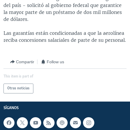
del país - solicitó al gobierno federal que garantice
MULTIMEDIA
VENEZUELA
NICARAGUA
ECONOMÍA
la mayor parte de un préstamo de dos mil millones
PROGRAMAS TV
BRASIL
ENTRETENIMIENTO Y CULTURA
VIDEOS
de dólares.
RADIO
TECNOLOGÍA
FOTOGRAFÍA
EL MUNDO AL DÍA
Las garantías están condicionadas a que la aerolínea
DIRECT
DEPORTES
AUDIOS
FORO INTERAMERICANO
AVANCE INFORMATIVO
reciba concesiones salariales de parte de su personal.
DOCUMENTALES DE LA VOA
CIENCIA Y SALUD
VISIÓN 360
AUDIONOTICIAS
LAS CLAVES
BUENOS DÍAS AMÉRICA
Compartir
Follow us
Learning English
PANORAMA
ESTADOS UNIDOS AL DÍA
This item is part of
SÍGANOS
EL MUNDO AL DÍA [RADIO]
FORO [RADIO]
Otras noticias
DEPORTIVO INTERNACIONAL
Idiomas
SÍGANOS
NOTA ECONÓMICA
ENTRETENIMIENTO