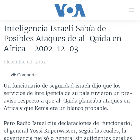
Enlaces
para
accesibilidad
Inteligencia Israelí Sabía de
Salte
AMÉRICA DEL NORTE
Posibles Ataques de al-Qaida en
al
ELECCIONES EEUU 2024
EEUU
Africa - 2002-12-03
contenido
principal
VOA VERIFICA
MÉXICO
ELECCIONES EEUU
diciembre 02, 2002
Salte
AMÉRICA LATINA
HAITÍ
VOTO DIVIDIDO
VOA VERIFICA UCRANIA/RUSIA
al
Compartir
navegador
CHINA EN AMÉRICA LATINA
VOA VERIFICA INMIGRACIÓN
ARGENTINA
Un funcionario de seguridad israelí dijo que los
principal
CENTROAMÉRICA
VOA VERIFICA AMÉRICA LATINA
BOLIVIA
servicios de inteligencia de su país tuvieron un pre-
Salte
aviso respecto a que al-Qaida planeaba ataques en
a
OTRAS SECCIONES
COLOMBIA
COSTA RICA
Africa y que Kenia era un blanco probable.
búsqueda
ESPECIALES DE LA VOA
CHILE
EL SALVADOR
INMIGRACIÓN
Pero Radio Israel cita declaraciones del funcionario,
LIBERTAD DE PRENSA
PERÚ
GUATEMALA
LIBERTAD DE PRENSA
el general Yossi Kuperwasser, según las cuales, la
UCRANIA
ECUADOR
HONDURAS
MUNDO
advertencia fue sólo general sin suficientes detalles