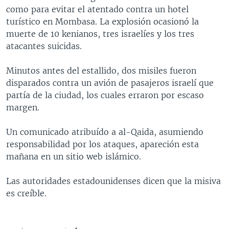
como para evitar el atentado contra un hotel
MULTIMEDIA
VENEZUELA
NICARAGUA
ECONOMÍA
turístico en Mombasa. La explosión ocasionó la
PROGRAMAS TV
BRASIL
ENTRETENIMIENTO Y CULTURA
VIDEOS
muerte de 10 kenianos, tres israelíes y los tres
atacantes suicidas.
RADIO
TECNOLOGÍA
FOTOGRAFÍA
EL MUNDO AL DÍA
DIRECT
DEPORTES
AUDIOS
FORO INTERAMERICANO
AVANCE INFORMATIVO
Minutos antes del estallido, dos misiles fueron
disparados contra un avión de pasajeros israelí que
DOCUMENTALES DE LA VOA
CIENCIA Y SALUD
VISIÓN 360
AUDIONOTICIAS
partía de la ciudad, los cuales erraron por escaso
LAS CLAVES
BUENOS DÍAS AMÉRICA
margen.
Learning English
PANORAMA
ESTADOS UNIDOS AL DÍA
Un comunicado atribuído a al-Qaida, asumiendo
SÍGANOS
EL MUNDO AL DÍA [RADIO]
responsabilidad por los ataques, apareción esta
mañana en un sitio web islámico.
FORO [RADIO]
DEPORTIVO INTERNACIONAL
Las autoridades estadounidenses dicen que la misiva
Idiomas
es creíble.
NOTA ECONÓMICA
ENTRETENIMIENTO