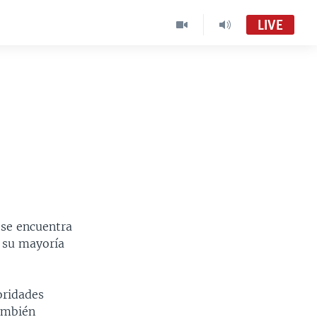
LIVE
 se encuentra
n su mayoría
oridades
También