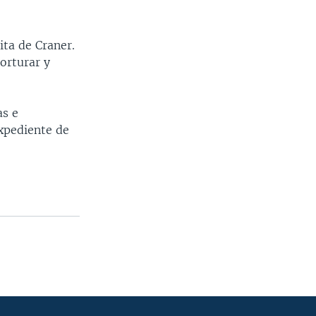
ta de Craner.
orturar y
as e
expediente de