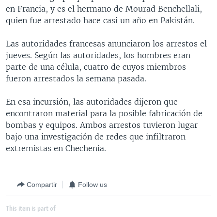
en Francia, y es el hermano de Mourad Benchellali,
MULTIMEDIA
VENEZUELA
NICARAGUA
ECONOMÍA
quien fue arrestado hace casi un año en Pakistán.
PROGRAMAS TV
BRASIL
ENTRETENIMIENTO Y CULTURA
VIDEOS
Las autoridades francesas anunciaron los arrestos el
RADIO
TECNOLOGÍA
FOTOGRAFÍA
EL MUNDO AL DÍA
jueves. Según las autoridades, los hombres eran
DIRECT
DEPORTES
AUDIOS
FORO INTERAMERICANO
AVANCE INFORMATIVO
parte de una célula, cuatro de cuyos miembros
fueron arrestados la semana pasada.
DOCUMENTALES DE LA VOA
CIENCIA Y SALUD
VISIÓN 360
AUDIONOTICIAS
LAS CLAVES
BUENOS DÍAS AMÉRICA
En esa incursión, las autoridades dijeron que
Learning English
encontraron material para la posible fabricación de
PANORAMA
ESTADOS UNIDOS AL DÍA
bombas y equipos. Ambos arrestos tuvieron lugar
SÍGANOS
EL MUNDO AL DÍA [RADIO]
bajo una investigación de redes que infiltraron
extremistas en Chechenia.
FORO [RADIO]
DEPORTIVO INTERNACIONAL
Idiomas
NOTA ECONÓMICA
Compartir
Follow us
ENTRETENIMIENTO
This item is part of