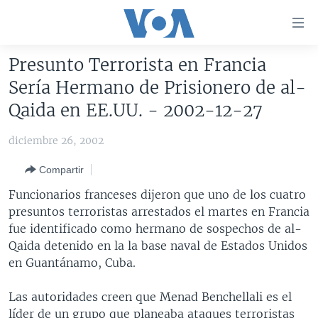
Enlaces
para
accesibilidad
Presunto Terrorista en Francia
Salte
AMÉRICA DEL NORTE
Sería Hermano de Prisionero de al-
al
ELECCIONES EEUU 2024
EEUU
Qaida en EE.UU. - 2002-12-27
contenido
principal
VOA VERIFICA
MÉXICO
ELECCIONES EEUU
diciembre 26, 2002
Salte
AMÉRICA LATINA
HAITÍ
VOTO DIVIDIDO
VOA VERIFICA UCRANIA/RUSIA
al
Compartir
navegador
CHINA EN AMÉRICA LATINA
VOA VERIFICA INMIGRACIÓN
ARGENTINA
Funcionarios franceses dijeron que uno de los cuatro
principal
CENTROAMÉRICA
VOA VERIFICA AMÉRICA LATINA
BOLIVIA
presuntos terroristas arrestados el martes en Francia
Salte
fue identificado como hermano de sospechos de al-
a
OTRAS SECCIONES
COLOMBIA
COSTA RICA
Qaida detenido en la la base naval de Estados Unidos
búsqueda
ESPECIALES DE LA VOA
CHILE
EL SALVADOR
INMIGRACIÓN
en Guantánamo, Cuba.
LIBERTAD DE PRENSA
PERÚ
GUATEMALA
LIBERTAD DE PRENSA
Las autoridades creen que Menad Benchellali es el
UCRANIA
ECUADOR
HONDURAS
MUNDO
líder de un grupo que planeaba ataques terroristas