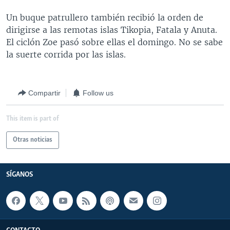
MULTIMEDIA
VENEZUELA
NICARAGUA
ECONOMÍA
Un buque patrullero también recibió la orden de
PROGRAMAS TV
BRASIL
ENTRETENIMIENTO Y CULTURA
VIDEOS
dirigirse a las remotas islas Tikopia, Fatala y Anuta.
El ciclón Zoe pasó sobre ellas el domingo. No se sabe
RADIO
TECNOLOGÍA
FOTOGRAFÍA
EL MUNDO AL DÍA
la suerte corrida por las islas.
DIRECT
DEPORTES
AUDIOS
FORO INTERAMERICANO
AVANCE INFORMATIVO
DOCUMENTALES DE LA VOA
CIENCIA Y SALUD
VISIÓN 360
AUDIONOTICIAS
Compartir
Follow us
LAS CLAVES
BUENOS DÍAS AMÉRICA
Learning English
This item is part of
PANORAMA
ESTADOS UNIDOS AL DÍA
SÍGANOS
EL MUNDO AL DÍA [RADIO]
Otras noticias
FORO [RADIO]
SÍGANOS
DEPORTIVO INTERNACIONAL
Idiomas
NOTA ECONÓMICA
ENTRETENIMIENTO