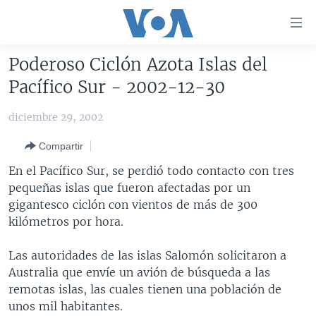
Enlaces
para
accesibilidad
Poderoso Ciclón Azota Islas del
Salte
AMÉRICA DEL NORTE
Pacífico Sur - 2002-12-30
al
ELECCIONES EEUU 2024
EEUU
contenido
diciembre 29, 2002
principal
VOA VERIFICA
MÉXICO
ELECCIONES EEUU
Salte
Compartir
AMÉRICA LATINA
HAITÍ
VOTO DIVIDIDO
VOA VERIFICA UCRANIA/RUSIA
al
En el Pacífico Sur, se perdió todo contacto con tres
navegador
CHINA EN AMÉRICA LATINA
VOA VERIFICA INMIGRACIÓN
ARGENTINA
pequeñas islas que fueron afectadas por un
principal
CENTROAMÉRICA
VOA VERIFICA AMÉRICA LATINA
BOLIVIA
gigantesco ciclón con vientos de más de 300
Salte
kilómetros por hora.
a
OTRAS SECCIONES
COLOMBIA
COSTA RICA
búsqueda
ESPECIALES DE LA VOA
CHILE
EL SALVADOR
INMIGRACIÓN
Las autoridades de las islas Salomón solicitaron a
Australia que envíe un avión de búsqueda a las
LIBERTAD DE PRENSA
PERÚ
GUATEMALA
LIBERTAD DE PRENSA
remotas islas, las cuales tienen una población de
UCRANIA
ECUADOR
HONDURAS
MUNDO
unos mil habitantes.