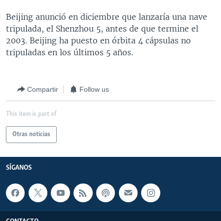
MULTIMEDIA
VENEZUELA
NICARAGUA
ECONOMÍA
Beijing anunció en diciembre que lanzaría una nave
PROGRAMAS TV
BRASIL
ENTRETENIMIENTO Y CULTURA
VIDEOS
tripulada, el Shenzhou 5, antes de que termine el
2003. Beijing ha puesto en órbita 4 cápsulas no
RADIO
TECNOLOGÍA
FOTOGRAFÍA
EL MUNDO AL DÍA
tripuladas en los últimos 5 años.
DIRECT
DEPORTES
AUDIOS
FORO INTERAMERICANO
AVANCE INFORMATIVO
DOCUMENTALES DE LA VOA
CIENCIA Y SALUD
VISIÓN 360
AUDIONOTICIAS
Compartir
Follow us
LAS CLAVES
BUENOS DÍAS AMÉRICA
Learning English
This item is part of
PANORAMA
ESTADOS UNIDOS AL DÍA
SÍGANOS
EL MUNDO AL DÍA [RADIO]
Otras noticias
FORO [RADIO]
SÍGANOS
DEPORTIVO INTERNACIONAL
Idiomas
NOTA ECONÓMICA
ENTRETENIMIENTO