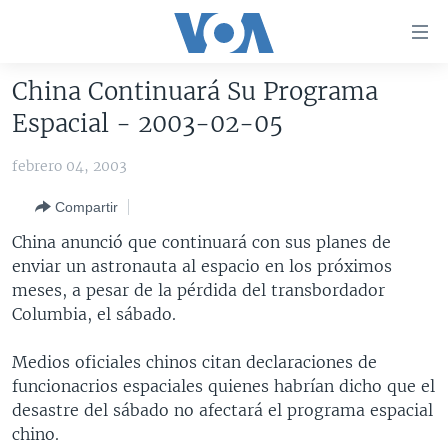
Enlaces
para
accesibilidad
China Continuará Su Programa
Salte
AMÉRICA DEL NORTE
Espacial - 2003-02-05
al
ELECCIONES EEUU 2024
EEUU
contenido
febrero 04, 2003
principal
VOA VERIFICA
MÉXICO
ELECCIONES EEUU
Salte
Compartir
AMÉRICA LATINA
HAITÍ
VOTO DIVIDIDO
VOA VERIFICA UCRANIA/RUSIA
al
China anunció que continuará con sus planes de
navegador
CHINA EN AMÉRICA LATINA
VOA VERIFICA INMIGRACIÓN
ARGENTINA
enviar un astronauta al espacio en los próximos
principal
CENTROAMÉRICA
VOA VERIFICA AMÉRICA LATINA
BOLIVIA
meses, a pesar de la pérdida del transbordador
Salte
Columbia, el sábado.
a
OTRAS SECCIONES
COLOMBIA
COSTA RICA
búsqueda
ESPECIALES DE LA VOA
CHILE
EL SALVADOR
INMIGRACIÓN
Medios oficiales chinos citan declaraciones de
funcionacrios espaciales quienes habrían dicho que el
LIBERTAD DE PRENSA
PERÚ
GUATEMALA
LIBERTAD DE PRENSA
desastre del sábado no afectará el programa espacial
UCRANIA
ECUADOR
HONDURAS
MUNDO
chino.