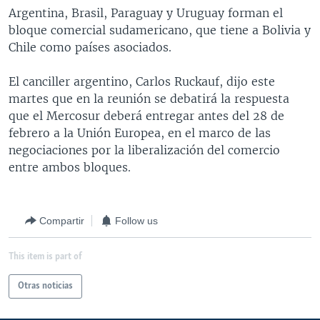
Argentina, Brasil, Paraguay y Uruguay forman el
MULTIMEDIA
VENEZUELA
NICARAGUA
ECONOMÍA
bloque comercial sudamericano, que tiene a Bolivia y
PROGRAMAS TV
BRASIL
ENTRETENIMIENTO Y CULTURA
VIDEOS
Chile como países asociados.
RADIO
TECNOLOGÍA
FOTOGRAFÍA
EL MUNDO AL DÍA
El canciller argentino, Carlos Ruckauf, dijo este
DIRECT
DEPORTES
AUDIOS
FORO INTERAMERICANO
AVANCE INFORMATIVO
martes que en la reunión se debatirá la respuesta
que el Mercosur deberá entregar antes del 28 de
DOCUMENTALES DE LA VOA
CIENCIA Y SALUD
VISIÓN 360
AUDIONOTICIAS
febrero a la Unión Europea, en el marco de las
LAS CLAVES
BUENOS DÍAS AMÉRICA
negociaciones por la liberalización del comercio
Learning English
entre ambos bloques.
PANORAMA
ESTADOS UNIDOS AL DÍA
SÍGANOS
EL MUNDO AL DÍA [RADIO]
FORO [RADIO]
Compartir
Follow us
DEPORTIVO INTERNACIONAL
This item is part of
Idiomas
NOTA ECONÓMICA
Otras noticias
ENTRETENIMIENTO