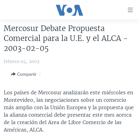
Enlaces
para
accesibilidad
Mercosur Debate Propuesta
Salte
AMÉRICA DEL NORTE
Comercial para la U.E. y el ALCA -
al
ELECCIONES EEUU 2024
EEUU
2003-02-05
contenido
principal
VOA VERIFICA
MÉXICO
ELECCIONES EEUU
febrero 04, 2003
Salte
AMÉRICA LATINA
HAITÍ
VOTO DIVIDIDO
VOA VERIFICA UCRANIA/RUSIA
al
Compartir
navegador
CHINA EN AMÉRICA LATINA
VOA VERIFICA INMIGRACIÓN
ARGENTINA
principal
CENTROAMÉRICA
VOA VERIFICA AMÉRICA LATINA
BOLIVIA
Los países de Mercosur analizarán este miércoles en
Salte
Montevideo, las negociaciones sobre un comercio
a
OTRAS SECCIONES
COLOMBIA
COSTA RICA
más amplio con la Unión Europea y la propuesta que
búsqueda
ESPECIALES DE LA VOA
CHILE
EL SALVADOR
INMIGRACIÓN
la alianza comercial debe presentar este mes acerca
de la creación del Area de Libre Comercio de las
LIBERTAD DE PRENSA
PERÚ
GUATEMALA
LIBERTAD DE PRENSA
Américas, ALCA.
UCRANIA
ECUADOR
HONDURAS
MUNDO