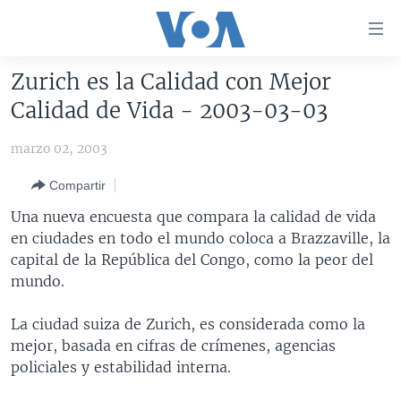
Enlaces
para
accesibilidad
Zurich es la Calidad con Mejor
Salte
AMÉRICA DEL NORTE
Calidad de Vida - 2003-03-03
al
ELECCIONES EEUU 2024
EEUU
contenido
marzo 02, 2003
principal
VOA VERIFICA
MÉXICO
ELECCIONES EEUU
Salte
Compartir
AMÉRICA LATINA
HAITÍ
VOTO DIVIDIDO
VOA VERIFICA UCRANIA/RUSIA
al
Una nueva encuesta que compara la calidad de vida
navegador
CHINA EN AMÉRICA LATINA
VOA VERIFICA INMIGRACIÓN
ARGENTINA
en ciudades en todo el mundo coloca a Brazzaville, la
principal
CENTROAMÉRICA
VOA VERIFICA AMÉRICA LATINA
BOLIVIA
capital de la República del Congo, como la peor del
Salte
mundo.
a
OTRAS SECCIONES
COLOMBIA
COSTA RICA
búsqueda
ESPECIALES DE LA VOA
CHILE
EL SALVADOR
INMIGRACIÓN
La ciudad suiza de Zurich, es considerada como la
mejor, basada en cifras de crímenes, agencias
LIBERTAD DE PRENSA
PERÚ
GUATEMALA
LIBERTAD DE PRENSA
policiales y estabilidad interna.
UCRANIA
ECUADOR
HONDURAS
MUNDO