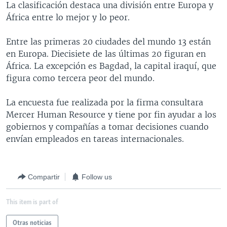
La clasificación destaca una división entre Europa y
MULTIMEDIA
VENEZUELA
NICARAGUA
ECONOMÍA
África entre lo mejor y lo peor.
PROGRAMAS TV
BRASIL
ENTRETENIMIENTO Y CULTURA
VIDEOS
Entre las primeras 20 ciudades del mundo 13 están
RADIO
TECNOLOGÍA
FOTOGRAFÍA
EL MUNDO AL DÍA
en Europa. Diecisiete de las últimas 20 figuran en
DIRECT
DEPORTES
AUDIOS
FORO INTERAMERICANO
AVANCE INFORMATIVO
África. La excepción es Bagdad, la capital iraquí, que
figura como tercera peor del mundo.
DOCUMENTALES DE LA VOA
CIENCIA Y SALUD
VISIÓN 360
AUDIONOTICIAS
LAS CLAVES
BUENOS DÍAS AMÉRICA
La encuesta fue realizada por la firma consultara
Learning English
Mercer Human Resource y tiene por fin ayudar a los
PANORAMA
ESTADOS UNIDOS AL DÍA
gobiernos y compañías a tomar decisiones cuando
SÍGANOS
EL MUNDO AL DÍA [RADIO]
envían empleados en tareas internacionales.
FORO [RADIO]
DEPORTIVO INTERNACIONAL
Compartir
Follow us
Idiomas
NOTA ECONÓMICA
This item is part of
ENTRETENIMIENTO
Otras noticias