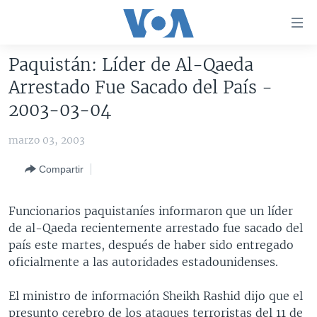
Enlaces
para
accesibilidad
Paquistán: Líder de Al-Qaeda
Salte
AMÉRICA DEL NORTE
Arrestado Fue Sacado del País -
al
ELECCIONES EEUU 2024
EEUU
2003-03-04
contenido
principal
VOA VERIFICA
MÉXICO
ELECCIONES EEUU
marzo 03, 2003
Salte
AMÉRICA LATINA
HAITÍ
VOTO DIVIDIDO
VOA VERIFICA UCRANIA/RUSIA
al
Compartir
navegador
CHINA EN AMÉRICA LATINA
VOA VERIFICA INMIGRACIÓN
ARGENTINA
principal
CENTROAMÉRICA
VOA VERIFICA AMÉRICA LATINA
BOLIVIA
Funcionarios paquistaníes informaron que un líder
Salte
de al-Qaeda recientemente arrestado fue sacado del
a
OTRAS SECCIONES
COLOMBIA
COSTA RICA
país este martes, después de haber sido entregado
búsqueda
ESPECIALES DE LA VOA
CHILE
EL SALVADOR
INMIGRACIÓN
oficialmente a las autoridades estadounidenses.
LIBERTAD DE PRENSA
PERÚ
GUATEMALA
LIBERTAD DE PRENSA
El ministro de información Sheikh Rashid dijo que el
UCRANIA
ECUADOR
HONDURAS
MUNDO
presunto cerebro de los ataques terroristas del 11 de