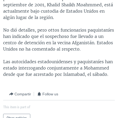
septiembre de 2001, Khalid Shaikh Moahmmed, está
MULTIMEDIA
VENEZUELA
NICARAGUA
ECONOMÍA
actualmente bajo custodia de Estados Unidos en
PROGRAMAS TV
BRASIL
ENTRETENIMIENTO Y CULTURA
VIDEOS
algún lugar de la región.
RADIO
TECNOLOGÍA
FOTOGRAFÍA
EL MUNDO AL DÍA
No dió detalles, pero ottos funcionarios paquistaníes
DIRECT
DEPORTES
AUDIOS
FORO INTERAMERICANO
AVANCE INFORMATIVO
han indicado que el sospechoso fue llevado a un
centro de detención en la vecina Afganistán. Estados
DOCUMENTALES DE LA VOA
CIENCIA Y SALUD
VISIÓN 360
AUDIONOTICIAS
Unidos no ha comentado al respecto.
LAS CLAVES
BUENOS DÍAS AMÉRICA
Learning English
Las autoridades estadounidenses y paquistaníes han
PANORAMA
ESTADOS UNIDOS AL DÍA
estado interrogando conjuntamente a Mohammed
SÍGANOS
EL MUNDO AL DÍA [RADIO]
desde que fue arrestado por Islamabad, el sábado.
FORO [RADIO]
DEPORTIVO INTERNACIONAL
Compartir
Follow us
Idiomas
NOTA ECONÓMICA
This item is part of
ENTRETENIMIENTO