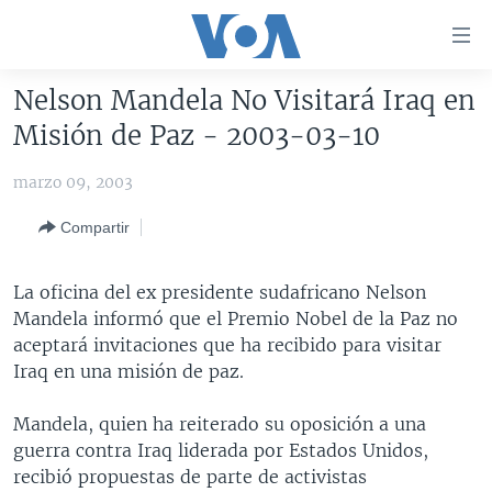
Enlaces
para
accesibilidad
Nelson Mandela No Visitará Iraq en
Salte
AMÉRICA DEL NORTE
Misión de Paz - 2003-03-10
al
ELECCIONES EEUU 2024
EEUU
contenido
marzo 09, 2003
principal
VOA VERIFICA
MÉXICO
ELECCIONES EEUU
Salte
Compartir
AMÉRICA LATINA
HAITÍ
VOTO DIVIDIDO
VOA VERIFICA UCRANIA/RUSIA
al
navegador
CHINA EN AMÉRICA LATINA
VOA VERIFICA INMIGRACIÓN
ARGENTINA
La oficina del ex presidente sudafricano Nelson
principal
CENTROAMÉRICA
VOA VERIFICA AMÉRICA LATINA
BOLIVIA
Mandela informó que el Premio Nobel de la Paz no
Salte
aceptará invitaciones que ha recibido para visitar
a
OTRAS SECCIONES
COLOMBIA
COSTA RICA
Iraq en una misión de paz.
búsqueda
ESPECIALES DE LA VOA
CHILE
EL SALVADOR
INMIGRACIÓN
Mandela, quien ha reiterado su oposición a una
LIBERTAD DE PRENSA
PERÚ
GUATEMALA
LIBERTAD DE PRENSA
guerra contra Iraq liderada por Estados Unidos,
UCRANIA
ECUADOR
HONDURAS
MUNDO
recibió propuestas de parte de activistas