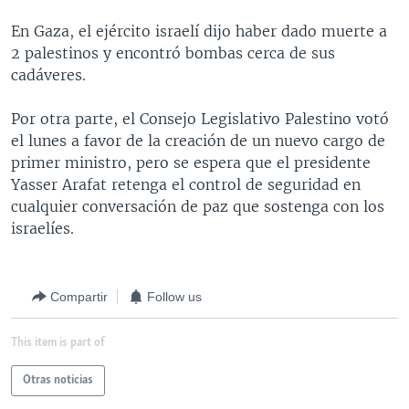
MULTIMEDIA
VENEZUELA
NICARAGUA
ECONOMÍA
En Gaza, el ejército israelí dijo haber dado muerte a
PROGRAMAS TV
BRASIL
ENTRETENIMIENTO Y CULTURA
VIDEOS
2 palestinos y encontró bombas cerca de sus
cadáveres.
RADIO
TECNOLOGÍA
FOTOGRAFÍA
EL MUNDO AL DÍA
DIRECT
DEPORTES
AUDIOS
FORO INTERAMERICANO
AVANCE INFORMATIVO
Por otra parte, el Consejo Legislativo Palestino votó
el lunes a favor de la creación de un nuevo cargo de
DOCUMENTALES DE LA VOA
CIENCIA Y SALUD
VISIÓN 360
AUDIONOTICIAS
primer ministro, pero se espera que el presidente
LAS CLAVES
BUENOS DÍAS AMÉRICA
Yasser Arafat retenga el control de seguridad en
Learning English
cualquier conversación de paz que sostenga con los
PANORAMA
ESTADOS UNIDOS AL DÍA
israelíes.
SÍGANOS
EL MUNDO AL DÍA [RADIO]
FORO [RADIO]
Compartir
Follow us
DEPORTIVO INTERNACIONAL
Idiomas
This item is part of
NOTA ECONÓMICA
ENTRETENIMIENTO
Otras noticias