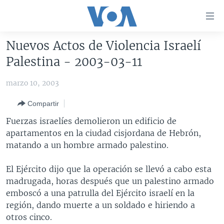
Enlaces
para
accesibilidad
Nuevos Actos de Violencia Israelí
Salte
AMÉRICA DEL NORTE
Palestina - 2003-03-11
al
ELECCIONES EEUU 2024
EEUU
contenido
marzo 10, 2003
principal
VOA VERIFICA
MÉXICO
ELECCIONES EEUU
Salte
Compartir
AMÉRICA LATINA
HAITÍ
VOTO DIVIDIDO
VOA VERIFICA UCRANIA/RUSIA
al
Fuerzas israelíes demolieron un edificio de
navegador
CHINA EN AMÉRICA LATINA
VOA VERIFICA INMIGRACIÓN
ARGENTINA
apartamentos en la ciudad cisjordana de Hebrón,
principal
CENTROAMÉRICA
VOA VERIFICA AMÉRICA LATINA
BOLIVIA
matando a un hombre armado palestino.
Salte
a
OTRAS SECCIONES
COLOMBIA
COSTA RICA
El Ejército dijo que la operación se llevó a cabo esta
búsqueda
ESPECIALES DE LA VOA
CHILE
EL SALVADOR
INMIGRACIÓN
madrugada, horas después que un palestino armado
emboscó a una patrulla del Ejército israelí en la
LIBERTAD DE PRENSA
PERÚ
GUATEMALA
LIBERTAD DE PRENSA
región, dando muerte a un soldado e hiriendo a
UCRANIA
ECUADOR
HONDURAS
MUNDO
otros cinco.