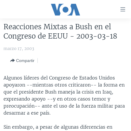
Enlaces
para
accesibilidad
Reacciones Mixtas a Bush en el
Salte
AMÉRICA DEL NORTE
Congreso de EEUU - 2003-03-18
al
ELECCIONES EEUU 2024
EEUU
contenido
marzo 17, 2003
principal
VOA VERIFICA
MÉXICO
ELECCIONES EEUU
Salte
Compartir
AMÉRICA LATINA
HAITÍ
VOTO DIVIDIDO
VOA VERIFICA UCRANIA/RUSIA
al
navegador
CHINA EN AMÉRICA LATINA
VOA VERIFICA INMIGRACIÓN
ARGENTINA
Algunos líderes del Congreso de Estados Unidos
principal
CENTROAMÉRICA
VOA VERIFICA AMÉRICA LATINA
BOLIVIA
apoyaron --mientras otros criticaron-- la forma en
Salte
que el presidente Bush maneja la crisis en Iraq,
a
OTRAS SECCIONES
COLOMBIA
COSTA RICA
expresando apoyo --y en otros casos temor y
búsqueda
ESPECIALES DE LA VOA
CHILE
EL SALVADOR
INMIGRACIÓN
preocupación-- ante el uso de la fuerza militar para
desarmar a ese país.
LIBERTAD DE PRENSA
PERÚ
GUATEMALA
LIBERTAD DE PRENSA
UCRANIA
ECUADOR
HONDURAS
MUNDO
Sin embargo, a pesar de algunas diferencias en