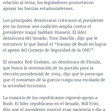
relación al tema, los legisladores prometieron
MULTIMEDIA
VENEZUELA
NICARAGUA
ECONOMÍA
apoyar las fuerzas estadounidenses.
PROGRAMAS TV
BRASIL
ENTRETENIMIENTO Y CULTURA
VIDEOS
Los principales demócratas criticaron al presidente
RADIO
TECNOLOGÍA
FOTOGRAFÍA
EL MUNDO AL DÍA
por no formar una coalición amplia contra el
DIRECT
DEPORTES
AUDIOS
FORO INTERAMERICANO
AVANCE INFORMATIVO
presidente iraquí Saddam Hussein. El líder
demócrata del Senado, Tom Daschle, dijo que le
DOCUMENTALES DE LA VOA
CIENCIA Y SALUD
VISIÓN 360
AUDIONOTICIAS
entristece lo que llamó el “fracaso de Bush en lograr
LAS CLAVES
BUENOS DÍAS AMÉRICA
el apoyo del Consejo de Seguridad de la ONU”.
Learning English
PANORAMA
ESTADOS UNIDOS AL DÍA
El senador Bob Graham, un demócrata de Florida,
SÍGANOS
EL MUNDO AL DÍA [RADIO]
que busca la nominación de su partido para la
elección presidencial de 2004, dijo que le preocupa
FORO [RADIO]
que el comienzo de la guerra traiga una escalada de
DEPORTIVO INTERNACIONAL
la actividad terrorista.
Idiomas
NOTA ECONÓMICA
La mayoría de los republicanos expresó apoyo a
ENTRETENIMIENTO
Bush. El líder republicano en el Senado, Bill Frist,
dijo que el presidente mostró gran paciencia y dio a