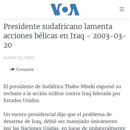
Enlaces
para
accesibilidad
Presidente sudafricano lamenta
Salte
AMÉRICA DEL NORTE
acciones bélicas en Iraq - 2003-03-
al
ELECCIONES EEUU 2024
EEUU
20
contenido
principal
VOA VERIFICA
MÉXICO
ELECCIONES EEUU
marzo 19, 2003
Salte
AMÉRICA LATINA
HAITÍ
VOTO DIVIDIDO
VOA VERIFICA UCRANIA/RUSIA
al
Compartir
navegador
CHINA EN AMÉRICA LATINA
VOA VERIFICA INMIGRACIÓN
ARGENTINA
principal
CENTROAMÉRICA
VOA VERIFICA AMÉRICA LATINA
BOLIVIA
El presidente de Sudáfrica Thabo Mbeki expresó su
Salte
rechazo a la acción militar contra Iraq liderada por
a
OTRAS SECCIONES
COLOMBIA
COSTA RICA
Estados Unidos.
búsqueda
ESPECIALES DE LA VOA
CHILE
EL SALVADOR
INMIGRACIÓN
Un vocero presidencial dijo que el problema de
LIBERTAD DE PRENSA
PERÚ
GUATEMALA
LIBERTAD DE PRENSA
desarme de Iraq, debió ser manejado únicamente
UCRANIA
ECUADOR
HONDURAS
MUNDO
por las Naciones Unidas, en lugar de unilateralmente