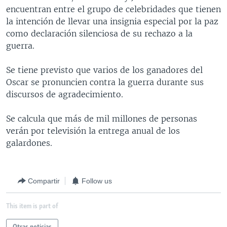
encuentran entre el grupo de celebridades que tienen
MULTIMEDIA
VENEZUELA
NICARAGUA
ECONOMÍA
la intención de llevar una insignia especial por la paz
PROGRAMAS TV
BRASIL
ENTRETENIMIENTO Y CULTURA
VIDEOS
como declaración silenciosa de su rechazo a la
guerra.
RADIO
TECNOLOGÍA
FOTOGRAFÍA
EL MUNDO AL DÍA
DIRECT
DEPORTES
AUDIOS
FORO INTERAMERICANO
AVANCE INFORMATIVO
Se tiene previsto que varios de los ganadores del
Oscar se pronuncien contra la guerra durante sus
DOCUMENTALES DE LA VOA
CIENCIA Y SALUD
VISIÓN 360
AUDIONOTICIAS
discursos de agradecimiento.
LAS CLAVES
BUENOS DÍAS AMÉRICA
Learning English
Se calcula que más de mil millones de personas
PANORAMA
ESTADOS UNIDOS AL DÍA
verán por televisión la entrega anual de los
SÍGANOS
EL MUNDO AL DÍA [RADIO]
galardones.
FORO [RADIO]
DEPORTIVO INTERNACIONAL
Compartir
Follow us
Idiomas
NOTA ECONÓMICA
This item is part of
ENTRETENIMIENTO