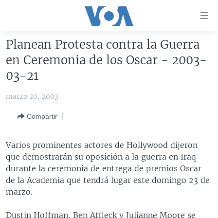
Enlaces
para
accesibilidad
Planean Protesta contra la Guerra
Salte
AMÉRICA DEL NORTE
en Ceremonia de los Oscar - 2003-
al
ELECCIONES EEUU 2024
EEUU
03-21
contenido
principal
VOA VERIFICA
MÉXICO
ELECCIONES EEUU
marzo 20, 2003
Salte
AMÉRICA LATINA
HAITÍ
VOTO DIVIDIDO
VOA VERIFICA UCRANIA/RUSIA
al
Compartir
navegador
CHINA EN AMÉRICA LATINA
VOA VERIFICA INMIGRACIÓN
ARGENTINA
principal
CENTROAMÉRICA
VOA VERIFICA AMÉRICA LATINA
BOLIVIA
Varios prominentes actores de Hollywood dijeron
Salte
que demostrarán su oposición a la guerra en Iraq
a
OTRAS SECCIONES
COLOMBIA
COSTA RICA
durante la ceremonia de entrega de premios Oscar
búsqueda
ESPECIALES DE LA VOA
CHILE
EL SALVADOR
INMIGRACIÓN
de la Academia que tendrá lugar este domingo 23 de
marzo.
LIBERTAD DE PRENSA
PERÚ
GUATEMALA
LIBERTAD DE PRENSA
UCRANIA
ECUADOR
HONDURAS
MUNDO
Dustin Hoffman, Ben Affleck y Julianne Moore se