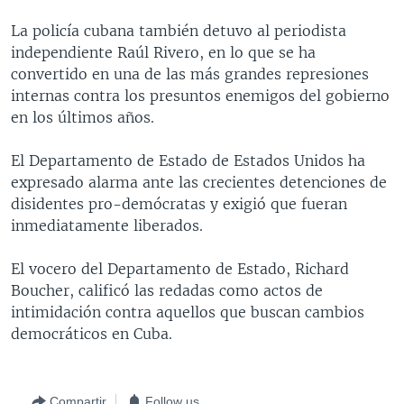
MULTIMEDIA
VENEZUELA
NICARAGUA
ECONOMÍA
La policía cubana también detuvo al periodista
PROGRAMAS TV
BRASIL
ENTRETENIMIENTO Y CULTURA
VIDEOS
independiente Raúl Rivero, en lo que se ha
convertido en una de las más grandes represiones
RADIO
TECNOLOGÍA
FOTOGRAFÍA
EL MUNDO AL DÍA
internas contra los presuntos enemigos del gobierno
DIRECT
DEPORTES
AUDIOS
FORO INTERAMERICANO
AVANCE INFORMATIVO
en los últimos años.
DOCUMENTALES DE LA VOA
CIENCIA Y SALUD
VISIÓN 360
AUDIONOTICIAS
El Departamento de Estado de Estados Unidos ha
LAS CLAVES
BUENOS DÍAS AMÉRICA
expresado alarma ante las crecientes detenciones de
Learning English
disidentes pro-demócratas y exigió que fueran
PANORAMA
ESTADOS UNIDOS AL DÍA
inmediatamente liberados.
SÍGANOS
EL MUNDO AL DÍA [RADIO]
El vocero del Departamento de Estado, Richard
FORO [RADIO]
Boucher, calificó las redadas como actos de
DEPORTIVO INTERNACIONAL
intimidación contra aquellos que buscan cambios
Idiomas
democráticos en Cuba.
NOTA ECONÓMICA
ENTRETENIMIENTO
Compartir
Follow us