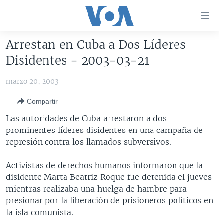
Enlaces
para
accesibilidad
Arrestan en Cuba a Dos Líderes
Salte
AMÉRICA DEL NORTE
Disidentes - 2003-03-21
al
ELECCIONES EEUU 2024
EEUU
contenido
marzo 20, 2003
principal
VOA VERIFICA
MÉXICO
ELECCIONES EEUU
Salte
Compartir
AMÉRICA LATINA
HAITÍ
VOTO DIVIDIDO
VOA VERIFICA UCRANIA/RUSIA
al
Las autoridades de Cuba arrestaron a dos
navegador
CHINA EN AMÉRICA LATINA
VOA VERIFICA INMIGRACIÓN
ARGENTINA
prominentes líderes disidentes en una campaña de
principal
CENTROAMÉRICA
VOA VERIFICA AMÉRICA LATINA
BOLIVIA
represión contra los llamados subversivos.
Salte
a
OTRAS SECCIONES
COLOMBIA
COSTA RICA
Activistas de derechos humanos informaron que la
búsqueda
ESPECIALES DE LA VOA
CHILE
EL SALVADOR
INMIGRACIÓN
disidente Marta Beatriz Roque fue detenida el jueves
mientras realizaba una huelga de hambre para
LIBERTAD DE PRENSA
PERÚ
GUATEMALA
LIBERTAD DE PRENSA
presionar por la liberación de prisioneros políticos en
UCRANIA
ECUADOR
HONDURAS
MUNDO
la isla comunista.