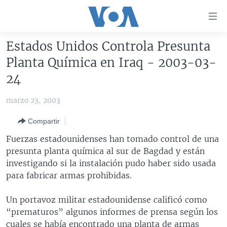
Enlaces
para
accesibilidad
Estados Unidos Controla Presunta
Salte
AMÉRICA DEL NORTE
Planta Química en Iraq - 2003-03-
al
ELECCIONES EEUU 2024
EEUU
24
contenido
principal
VOA VERIFICA
MÉXICO
ELECCIONES EEUU
marzo 23, 2003
Salte
AMÉRICA LATINA
HAITÍ
VOTO DIVIDIDO
VOA VERIFICA UCRANIA/RUSIA
al
Compartir
navegador
CHINA EN AMÉRICA LATINA
VOA VERIFICA INMIGRACIÓN
ARGENTINA
Fuerzas estadounidenses han tomado control de una
principal
CENTROAMÉRICA
VOA VERIFICA AMÉRICA LATINA
BOLIVIA
presunta planta química al sur de Bagdad y están
Salte
investigando si la instalación pudo haber sido usada
a
OTRAS SECCIONES
COLOMBIA
COSTA RICA
para fabricar armas prohibidas.
búsqueda
ESPECIALES DE LA VOA
CHILE
EL SALVADOR
INMIGRACIÓN
Un portavoz militar estadounidense calificó como
LIBERTAD DE PRENSA
PERÚ
GUATEMALA
LIBERTAD DE PRENSA
“prematuros” algunos informes de prensa según los
UCRANIA
ECUADOR
HONDURAS
MUNDO
cuales se había encontrado una planta de armas