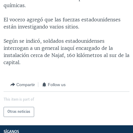
químicas.
MULTIMEDIA
VENEZUELA
NICARAGUA
ECONOMÍA
PROGRAMAS TV
BRASIL
ENTRETENIMIENTO Y CULTURA
VIDEOS
El vocero agregó que las fuerzas estadounidenses
están investigando varios sitios.
RADIO
TECNOLOGÍA
FOTOGRAFÍA
EL MUNDO AL DÍA
DIRECT
DEPORTES
AUDIOS
FORO INTERAMERICANO
AVANCE INFORMATIVO
Según se indicó, soldados estadounidenses
interrogan a un general iraquí encargado de la
DOCUMENTALES DE LA VOA
CIENCIA Y SALUD
VISIÓN 360
AUDIONOTICIAS
instalación cerca de Najaf, 160 kilómetros al sur de la
LAS CLAVES
BUENOS DÍAS AMÉRICA
capital.
Learning English
PANORAMA
ESTADOS UNIDOS AL DÍA
SÍGANOS
EL MUNDO AL DÍA [RADIO]
Compartir
Follow us
FORO [RADIO]
This item is part of
DEPORTIVO INTERNACIONAL
Idiomas
NOTA ECONÓMICA
Otras noticias
ENTRETENIMIENTO
SÍGANOS