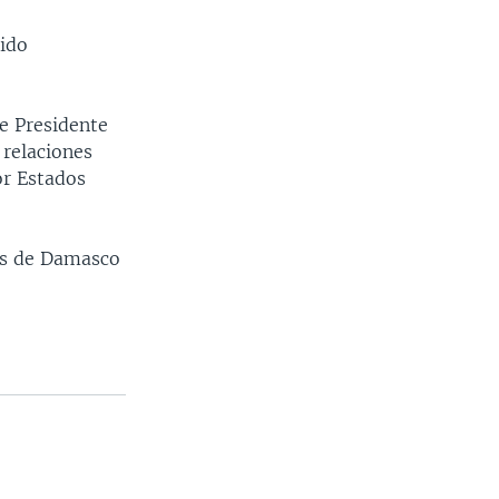
sido
ce Presidente
 relaciones
or Estados
les de Damasco