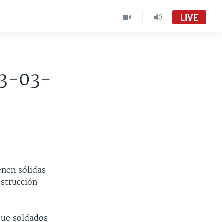
LIVE
03-03-
enen sólidas
estrucción
que soldados