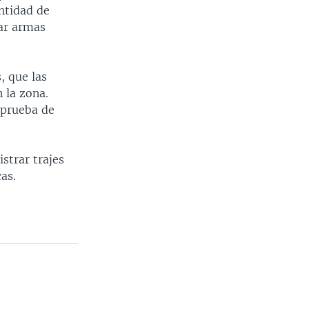
antidad de
zar armas
, que las
 la zona.
 prueba de
strar trajes
as.