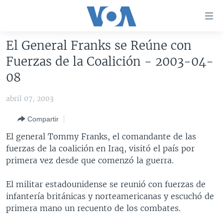
Enlaces
para
accesibilidad
El General Franks se Reúne con
Salte
AMÉRICA DEL NORTE
Fuerzas de la Coalición - 2003-04-
al
ELECCIONES EEUU 2024
EEUU
08
contenido
principal
VOA VERIFICA
MÉXICO
ELECCIONES EEUU
abril 07, 2003
Salte
AMÉRICA LATINA
HAITÍ
VOTO DIVIDIDO
VOA VERIFICA UCRANIA/RUSIA
al
Compartir
navegador
CHINA EN AMÉRICA LATINA
VOA VERIFICA INMIGRACIÓN
ARGENTINA
El general Tommy Franks, el comandante de las
principal
CENTROAMÉRICA
VOA VERIFICA AMÉRICA LATINA
BOLIVIA
fuerzas de la coalición en Iraq, visitó el país por
Salte
primera vez desde que comenzó la guerra.
a
OTRAS SECCIONES
COLOMBIA
COSTA RICA
búsqueda
ESPECIALES DE LA VOA
CHILE
EL SALVADOR
INMIGRACIÓN
El militar estadounidense se reunió con fuerzas de
infantería británicas y norteamericanas y escuchó de
LIBERTAD DE PRENSA
PERÚ
GUATEMALA
LIBERTAD DE PRENSA
primera mano un recuento de los combates.
UCRANIA
ECUADOR
HONDURAS
MUNDO