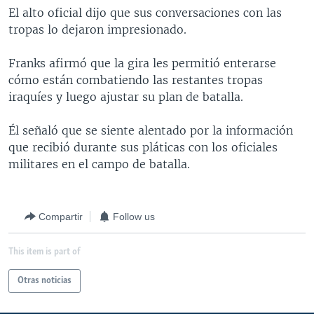
El alto oficial dijo que sus conversaciones con las
MULTIMEDIA
VENEZUELA
NICARAGUA
ECONOMÍA
tropas lo dejaron impresionado.
PROGRAMAS TV
BRASIL
ENTRETENIMIENTO Y CULTURA
VIDEOS
Franks afirmó que la gira les permitió enterarse
RADIO
TECNOLOGÍA
FOTOGRAFÍA
EL MUNDO AL DÍA
cómo están combatiendo las restantes tropas
DIRECT
DEPORTES
AUDIOS
FORO INTERAMERICANO
AVANCE INFORMATIVO
iraquíes y luego ajustar su plan de batalla.
DOCUMENTALES DE LA VOA
CIENCIA Y SALUD
VISIÓN 360
AUDIONOTICIAS
Él señaló que se siente alentado por la información
LAS CLAVES
BUENOS DÍAS AMÉRICA
que recibió durante sus pláticas con los oficiales
Learning English
militares en el campo de batalla.
PANORAMA
ESTADOS UNIDOS AL DÍA
SÍGANOS
EL MUNDO AL DÍA [RADIO]
FORO [RADIO]
Compartir
Follow us
DEPORTIVO INTERNACIONAL
This item is part of
Idiomas
NOTA ECONÓMICA
Otras noticias
ENTRETENIMIENTO