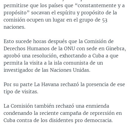
permitirse que los países que “constantemente y a
MULTIMEDIA
VENEZUELA
NICARAGUA
ECONOMÍA
propósito” socavan el espíritu y propósito de la
PROGRAMAS TV
BRASIL
ENTRETENIMIENTO Y CULTURA
VIDEOS
comisión ocupen un lugar en el grupo de 53
naciones.
RADIO
TECNOLOGÍA
FOTOGRAFÍA
EL MUNDO AL DÍA
DIRECT
DEPORTES
AUDIOS
FORO INTERAMERICANO
AVANCE INFORMATIVO
Esto sucede horas después que la Comisión de
Derechos Humanos de la ONU con sede en Ginebra,
DOCUMENTALES DE LA VOA
CIENCIA Y SALUD
VISIÓN 360
AUDIONOTICIAS
aprobó una resolución, exhortando a Cuba a que
LAS CLAVES
BUENOS DÍAS AMÉRICA
permita la visita a la isla comunista de un
Learning English
investigador de las Naciones Unidas.
PANORAMA
ESTADOS UNIDOS AL DÍA
SÍGANOS
EL MUNDO AL DÍA [RADIO]
Por su parte La Havana rechazó la presencia de ese
tipo de visitas.
FORO [RADIO]
DEPORTIVO INTERNACIONAL
La Comisión también rechazó una enmienda
Idiomas
condenando la reciente campaña de reprersión en
NOTA ECONÓMICA
Cuba contra de los disidentes pro democracia.
ENTRETENIMIENTO