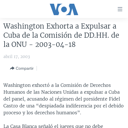
Enlaces
para
accesibilidad
Washington Exhorta a Expulsar a
Salte
AMÉRICA DEL NORTE
Cuba de la Comisión de DD.HH. de
al
ELECCIONES EEUU 2024
EEUU
la ONU - 2003-04-18
contenido
principal
VOA VERIFICA
MÉXICO
ELECCIONES EEUU
abril 17, 2003
Salte
AMÉRICA LATINA
HAITÍ
VOTO DIVIDIDO
VOA VERIFICA UCRANIA/RUSIA
al
Compartir
navegador
CHINA EN AMÉRICA LATINA
VOA VERIFICA INMIGRACIÓN
ARGENTINA
principal
CENTROAMÉRICA
VOA VERIFICA AMÉRICA LATINA
BOLIVIA
Washington exhortó a la Comisión de Derechos
Salte
Humanos de las Naciones Unidas a expulsar a Cuba
a
OTRAS SECCIONES
COLOMBIA
COSTA RICA
del panel, acusando al régimen del presidente Fidel
búsqueda
ESPECIALES DE LA VOA
CHILE
EL SALVADOR
INMIGRACIÓN
Castro de una “despiadada indiferencia por el debido
proceso y los derechos humanos”.
LIBERTAD DE PRENSA
PERÚ
GUATEMALA
LIBERTAD DE PRENSA
UCRANIA
ECUADOR
HONDURAS
MUNDO
La Casa Blanca señaló el jueves que no debe