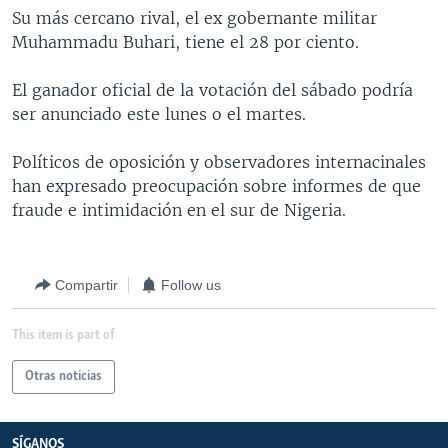
Su más cercano rival, el ex gobernante militar
MULTIMEDIA
VENEZUELA
NICARAGUA
ECONOMÍA
Muhammadu Buhari, tiene el 28 por ciento.
PROGRAMAS TV
BRASIL
ENTRETENIMIENTO Y CULTURA
VIDEOS
El ganador oficial de la votación del sábado podría
RADIO
TECNOLOGÍA
FOTOGRAFÍA
EL MUNDO AL DÍA
ser anunciado este lunes o el martes.
DIRECT
DEPORTES
AUDIOS
FORO INTERAMERICANO
AVANCE INFORMATIVO
Políticos de oposición y observadores internacinales
DOCUMENTALES DE LA VOA
CIENCIA Y SALUD
VISIÓN 360
AUDIONOTICIAS
han expresado preocupación sobre informes de que
LAS CLAVES
BUENOS DÍAS AMÉRICA
fraude e intimidación en el sur de Nigeria.
Learning English
PANORAMA
ESTADOS UNIDOS AL DÍA
SÍGANOS
EL MUNDO AL DÍA [RADIO]
Compartir
Follow us
FORO [RADIO]
This item is part of
DEPORTIVO INTERNACIONAL
Idiomas
NOTA ECONÓMICA
Otras noticias
ENTRETENIMIENTO
SÍGANOS