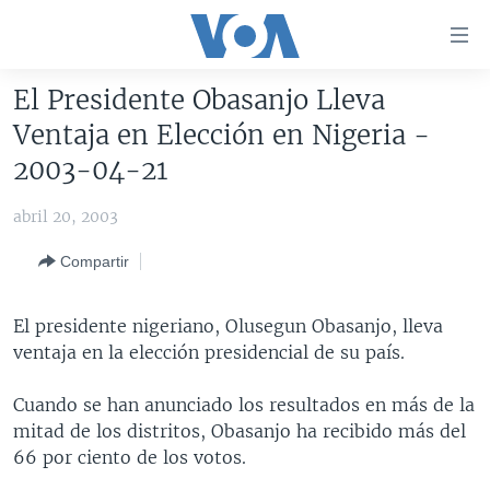
Enlaces
para
accesibilidad
El Presidente Obasanjo Lleva
Salte
AMÉRICA DEL NORTE
Ventaja en Elección en Nigeria -
al
ELECCIONES EEUU 2024
EEUU
2003-04-21
contenido
principal
VOA VERIFICA
MÉXICO
ELECCIONES EEUU
abril 20, 2003
Salte
AMÉRICA LATINA
HAITÍ
VOTO DIVIDIDO
VOA VERIFICA UCRANIA/RUSIA
al
Compartir
navegador
CHINA EN AMÉRICA LATINA
VOA VERIFICA INMIGRACIÓN
ARGENTINA
principal
CENTROAMÉRICA
VOA VERIFICA AMÉRICA LATINA
BOLIVIA
El presidente nigeriano, Olusegun Obasanjo, lleva
Salte
ventaja en la elección presidencial de su país.
a
OTRAS SECCIONES
COLOMBIA
COSTA RICA
búsqueda
ESPECIALES DE LA VOA
CHILE
EL SALVADOR
INMIGRACIÓN
Cuando se han anunciado los resultados en más de la
mitad de los distritos, Obasanjo ha recibido más del
LIBERTAD DE PRENSA
PERÚ
GUATEMALA
LIBERTAD DE PRENSA
66 por ciento de los votos.
UCRANIA
ECUADOR
HONDURAS
MUNDO