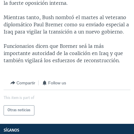
la fuerte oposición interna.
MULTIMEDIA
VENEZUELA
NICARAGUA
ECONOMÍA
PROGRAMAS TV
BRASIL
ENTRETENIMIENTO Y CULTURA
VIDEOS
Mientras tanto, Bush nombró el martes al veterano
diplomático Paul Bremer como su enviado especial a
RADIO
TECNOLOGÍA
FOTOGRAFÍA
EL MUNDO AL DÍA
Iraq para vigilar la transición a un nuevo gobierno.
DIRECT
DEPORTES
AUDIOS
FORO INTERAMERICANO
AVANCE INFORMATIVO
Funcionarios dicen que Bremer seá la más
DOCUMENTALES DE LA VOA
CIENCIA Y SALUD
VISIÓN 360
AUDIONOTICIAS
importante autoridad de la coalición en Iraq y que
LAS CLAVES
BUENOS DÍAS AMÉRICA
también vigilará los esfuerzos de reconstrucción.
Learning English
PANORAMA
ESTADOS UNIDOS AL DÍA
SÍGANOS
EL MUNDO AL DÍA [RADIO]
Compartir
Follow us
FORO [RADIO]
This item is part of
DEPORTIVO INTERNACIONAL
Idiomas
Otras noticias
NOTA ECONÓMICA
ENTRETENIMIENTO
SÍGANOS