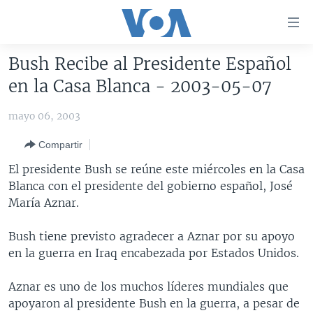
Enlaces
para
accesibilidad
Bush Recibe al Presidente Español
Salte
AMÉRICA DEL NORTE
en la Casa Blanca - 2003-05-07
al
ELECCIONES EEUU 2024
EEUU
contenido
mayo 06, 2003
principal
VOA VERIFICA
MÉXICO
ELECCIONES EEUU
Salte
Compartir
AMÉRICA LATINA
HAITÍ
VOTO DIVIDIDO
VOA VERIFICA UCRANIA/RUSIA
al
El presidente Bush se reúne este miércoles en la Casa
navegador
CHINA EN AMÉRICA LATINA
VOA VERIFICA INMIGRACIÓN
ARGENTINA
Blanca con el presidente del gobierno español, José
principal
CENTROAMÉRICA
VOA VERIFICA AMÉRICA LATINA
BOLIVIA
María Aznar.
Salte
a
OTRAS SECCIONES
COLOMBIA
COSTA RICA
Bush tiene previsto agradecer a Aznar por su apoyo
búsqueda
ESPECIALES DE LA VOA
CHILE
EL SALVADOR
INMIGRACIÓN
en la guerra en Iraq encabezada por Estados Unidos.
LIBERTAD DE PRENSA
PERÚ
GUATEMALA
LIBERTAD DE PRENSA
Aznar es uno de los muchos líderes mundiales que
UCRANIA
ECUADOR
HONDURAS
MUNDO
apoyaron al presidente Bush en la guerra, a pesar de