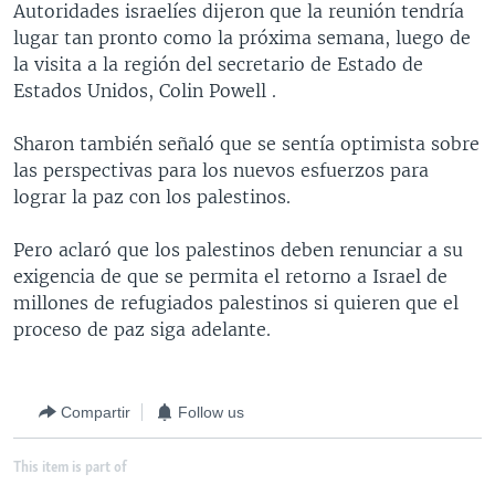
Autoridades israelíes dijeron que la reunión tendría
MULTIMEDIA
VENEZUELA
NICARAGUA
ECONOMÍA
lugar tan pronto como la próxima semana, luego de
PROGRAMAS TV
BRASIL
ENTRETENIMIENTO Y CULTURA
VIDEOS
la visita a la región del secretario de Estado de
Estados Unidos, Colin Powell .
RADIO
TECNOLOGÍA
FOTOGRAFÍA
EL MUNDO AL DÍA
DIRECT
DEPORTES
AUDIOS
FORO INTERAMERICANO
AVANCE INFORMATIVO
Sharon también señaló que se sentía optimista sobre
las perspectivas para los nuevos esfuerzos para
DOCUMENTALES DE LA VOA
CIENCIA Y SALUD
VISIÓN 360
AUDIONOTICIAS
lograr la paz con los palestinos.
LAS CLAVES
BUENOS DÍAS AMÉRICA
Learning English
Pero aclaró que los palestinos deben renunciar a su
PANORAMA
ESTADOS UNIDOS AL DÍA
exigencia de que se permita el retorno a Israel de
SÍGANOS
EL MUNDO AL DÍA [RADIO]
millones de refugiados palestinos si quieren que el
proceso de paz siga adelante.
FORO [RADIO]
DEPORTIVO INTERNACIONAL
Idiomas
Compartir
Follow us
NOTA ECONÓMICA
ENTRETENIMIENTO
This item is part of