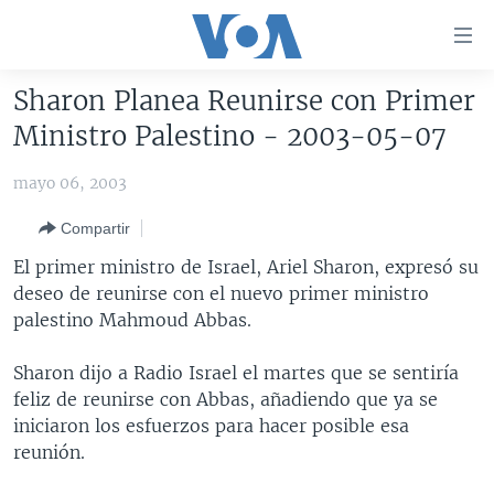
Enlaces
para
accesibilidad
Sharon Planea Reunirse con Primer
Salte
AMÉRICA DEL NORTE
Ministro Palestino - 2003-05-07
al
ELECCIONES EEUU 2024
EEUU
contenido
mayo 06, 2003
principal
VOA VERIFICA
MÉXICO
ELECCIONES EEUU
Salte
Compartir
AMÉRICA LATINA
HAITÍ
VOTO DIVIDIDO
VOA VERIFICA UCRANIA/RUSIA
al
El primer ministro de Israel, Ariel Sharon, expresó su
navegador
CHINA EN AMÉRICA LATINA
VOA VERIFICA INMIGRACIÓN
ARGENTINA
deseo de reunirse con el nuevo primer ministro
principal
CENTROAMÉRICA
VOA VERIFICA AMÉRICA LATINA
BOLIVIA
palestino Mahmoud Abbas.
Salte
a
OTRAS SECCIONES
COLOMBIA
COSTA RICA
Sharon dijo a Radio Israel el martes que se sentiría
búsqueda
ESPECIALES DE LA VOA
CHILE
EL SALVADOR
INMIGRACIÓN
feliz de reunirse con Abbas, añadiendo que ya se
iniciaron los esfuerzos para hacer posible esa
LIBERTAD DE PRENSA
PERÚ
GUATEMALA
LIBERTAD DE PRENSA
reunión.
UCRANIA
ECUADOR
HONDURAS
MUNDO