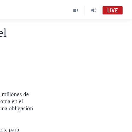
LIVE
el
l millones de
monia en el
una obligación
.
ños, para