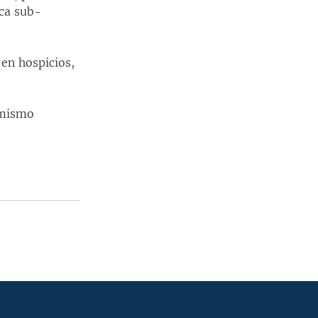
ica sub-
 en hospicios,
 mismo