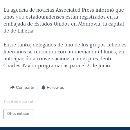
MULTIMEDIA
VENEZUELA
NICARAGUA
ECONOMÍA
La agencia de noticias Associated Press informó que
PROGRAMAS TV
BRASIL
ENTRETENIMIENTO Y CULTURA
VIDEOS
unos 500 estadounidenses están registrados en la
embajada de Estados Unidos en Monrovia, la capital
RADIO
TECNOLOGÍA
FOTOGRAFÍA
EL MUNDO AL DÍA
de de Liberia.
DIRECT
DEPORTES
AUDIOS
FORO INTERAMERICANO
AVANCE INFORMATIVO
Entre tanto, delegados de uno de los grupos rebeldes
DOCUMENTALES DE LA VOA
CIENCIA Y SALUD
VISIÓN 360
AUDIONOTICIAS
liberianos se reunieron con un mediador el lunes, en
LAS CLAVES
BUENOS DÍAS AMÉRICA
anticipación a conversaciones con el presidente
Learning English
Charles Taylor programadas para el 4 de junio.
PANORAMA
ESTADOS UNIDOS AL DÍA
SÍGANOS
EL MUNDO AL DÍA [RADIO]
Compartir
Follow us
FORO [RADIO]
DEPORTIVO INTERNACIONAL
This item is part of
Idiomas
NOTA ECONÓMICA
Otras noticias
ENTRETENIMIENTO