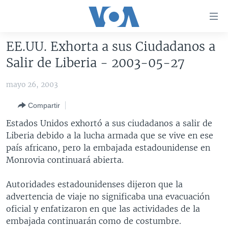
Enlaces
para
accesibilidad
EE.UU. Exhorta a sus Ciudadanos a
Salte
AMÉRICA DEL NORTE
Salir de Liberia - 2003-05-27
al
ELECCIONES EEUU 2024
EEUU
contenido
mayo 26, 2003
principal
VOA VERIFICA
MÉXICO
ELECCIONES EEUU
Salte
Compartir
AMÉRICA LATINA
HAITÍ
VOTO DIVIDIDO
VOA VERIFICA UCRANIA/RUSIA
al
Estados Unidos exhortó a sus ciudadanos a salir de
navegador
CHINA EN AMÉRICA LATINA
VOA VERIFICA INMIGRACIÓN
ARGENTINA
Liberia debido a la lucha armada que se vive en ese
principal
CENTROAMÉRICA
VOA VERIFICA AMÉRICA LATINA
BOLIVIA
país africano, pero la embajada estadounidense en
Salte
Monrovia continuará abierta.
a
OTRAS SECCIONES
COLOMBIA
COSTA RICA
búsqueda
ESPECIALES DE LA VOA
CHILE
EL SALVADOR
INMIGRACIÓN
Autoridades estadounidenses dijeron que la
advertencia de viaje no significaba una evacuación
LIBERTAD DE PRENSA
PERÚ
GUATEMALA
LIBERTAD DE PRENSA
oficial y enfatizaron en que las actividades de la
UCRANIA
ECUADOR
HONDURAS
MUNDO
embajada continuarán como de costumbre.