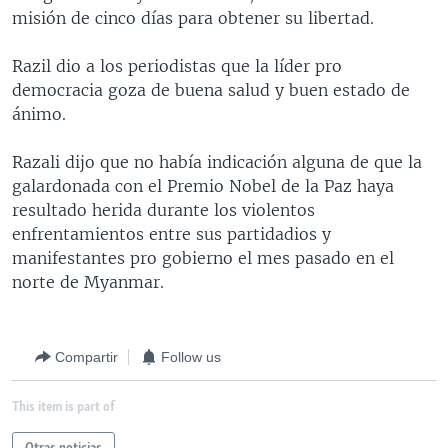
misión de cinco días para obtener su libertad.
MULTIMEDIA
VENEZUELA
NICARAGUA
ECONOMÍA
PROGRAMAS TV
BRASIL
ENTRETENIMIENTO Y CULTURA
VIDEOS
Razil dio a los periodistas que la líder pro
democracia goza de buena salud y buen estado de
RADIO
TECNOLOGÍA
FOTOGRAFÍA
EL MUNDO AL DÍA
ánimo.
DIRECT
DEPORTES
AUDIOS
FORO INTERAMERICANO
AVANCE INFORMATIVO
Razali dijo que no había indicación alguna de que la
DOCUMENTALES DE LA VOA
CIENCIA Y SALUD
VISIÓN 360
AUDIONOTICIAS
galardonada con el Premio Nobel de la Paz haya
LAS CLAVES
BUENOS DÍAS AMÉRICA
resultado herida durante los violentos
Learning English
enfrentamientos entre sus partidadios y
PANORAMA
ESTADOS UNIDOS AL DÍA
manifestantes pro gobierno el mes pasado en el
SÍGANOS
EL MUNDO AL DÍA [RADIO]
norte de Myanmar.
FORO [RADIO]
DEPORTIVO INTERNACIONAL
Compartir
Follow us
Idiomas
NOTA ECONÓMICA
This item is part of
ENTRETENIMIENTO