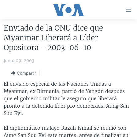
Enlaces
para
accesibilidad
Enviado de la ONU dice que
Salte
AMÉRICA DEL NORTE
Myanmar Liberará a Líder
al
ELECCIONES EEUU 2024
EEUU
Opositora - 2003-06-10
contenido
principal
VOA VERIFICA
MÉXICO
ELECCIONES EEUU
junio 09, 2003
Salte
AMÉRICA LATINA
HAITÍ
VOTO DIVIDIDO
VOA VERIFICA UCRANIA/RUSIA
al
Compartir
navegador
CHINA EN AMÉRICA LATINA
VOA VERIFICA INMIGRACIÓN
ARGENTINA
El enviado especial de las Naciones Unidas a
principal
CENTROAMÉRICA
VOA VERIFICA AMÉRICA LATINA
BOLIVIA
Myanmar, ex Birmania, partió de Yangón después
Salte
que el gobierno militar le aseguró que liberará
a
OTRAS SECCIONES
COLOMBIA
COSTA RICA
pronto a la detenida líder pro democracia Aung San
búsqueda
ESPECIALES DE LA VOA
CHILE
EL SALVADOR
INMIGRACIÓN
Suu Kyi.
LIBERTAD DE PRENSA
PERÚ
GUATEMALA
LIBERTAD DE PRENSA
El dipliomático malayo Razali Ismail se reunió con
UCRANIA
ECUADOR
HONDURAS
MUNDO
Aung San Suu Kyi este martes, antes de finalizar su