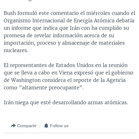
MULTIMEDIA
VENEZUELA
NICARAGUA
ECONOMÍA
Bush formuló este comentario el miércoles cuando el
PROGRAMAS TV
BRASIL
ENTRETENIMIENTO Y CULTURA
VIDEOS
Organismo Internacional de Energía Atómica debatía
un informe que indica que Irán con ha cumplido su
RADIO
TECNOLOGÍA
FOTOGRAFÍA
EL MUNDO AL DÍA
promesa de revelar información acerca de su
DIRECT
DEPORTES
AUDIOS
FORO INTERAMERICANO
AVANCE INFORMATIVO
importación, proceso y almacenaje de materiales
nucleares.
DOCUMENTALES DE LA VOA
CIENCIA Y SALUD
VISIÓN 360
AUDIONOTICIAS
LAS CLAVES
BUENOS DÍAS AMÉRICA
El representantes de Estados Unidos en la reunión
Learning English
que se lleva a cabo en Viena expresó que el gobierno
PANORAMA
ESTADOS UNIDOS AL DÍA
de Washington considera el reporte de la Agencia
SÍGANOS
EL MUNDO AL DÍA [RADIO]
como "altamente preocupante".
FORO [RADIO]
Irán niega que esté desarrollando armas atómicas.
DEPORTIVO INTERNACIONAL
Idiomas
NOTA ECONÓMICA
Compartir
Follow us
ENTRETENIMIENTO