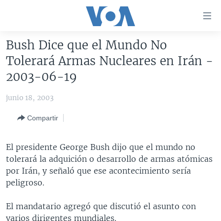
Enlaces
para
accesibilidad
Bush Dice que el Mundo No
Salte
AMÉRICA DEL NORTE
Tolerará Armas Nucleares en Irán -
al
ELECCIONES EEUU 2024
EEUU
2003-06-19
contenido
principal
VOA VERIFICA
MÉXICO
ELECCIONES EEUU
junio 18, 2003
Salte
AMÉRICA LATINA
HAITÍ
VOTO DIVIDIDO
VOA VERIFICA UCRANIA/RUSIA
al
Compartir
navegador
CHINA EN AMÉRICA LATINA
VOA VERIFICA INMIGRACIÓN
ARGENTINA
principal
CENTROAMÉRICA
VOA VERIFICA AMÉRICA LATINA
BOLIVIA
El presidente George Bush dijo que el mundo no
Salte
tolerará la adquición o desarrollo de armas atómicas
a
OTRAS SECCIONES
COLOMBIA
COSTA RICA
por Irán, y señaló que ese acontecimiento sería
búsqueda
ESPECIALES DE LA VOA
CHILE
EL SALVADOR
INMIGRACIÓN
peligroso.
LIBERTAD DE PRENSA
PERÚ
GUATEMALA
LIBERTAD DE PRENSA
El mandatario agregó que discutió el asunto con
UCRANIA
ECUADOR
HONDURAS
MUNDO
varios dirigentes mundiales.