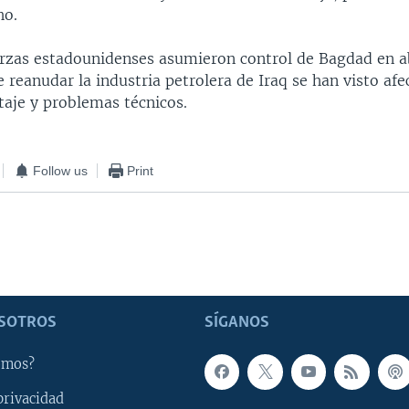
ho.
rzas estadounidenses asumieron control de Bagdad en a
e reanudar la industria petrolera de Iraq se han visto af
taje y problemas técnicos.
Follow us
Print
SOTROS
SÍGANOS
omos?
privacidad