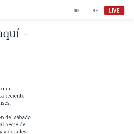
LIVE
aquí -
tó un
ta reciente
nses.
ón del sábado
al oeste de
ay detalles