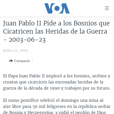
Enlaces
para
accesibilidad
Juan Pablo II Pide a los Bosnios que
Salte
AMÉRICA DEL NORTE
Cicatricen las Heridas de la Guerra
al
ELECCIONES EEUU 2024
EEUU
- 2003-06-23
contenido
principal
VOA VERIFICA
MÉXICO
ELECCIONES EEUU
junio 22, 2003
Salte
AMÉRICA LATINA
HAITÍ
VOTO DIVIDIDO
VOA VERIFICA UCRANIA/RUSIA
al
Compartir
navegador
CHINA EN AMÉRICA LATINA
VOA VERIFICA INMIGRACIÓN
ARGENTINA
principal
CENTROAMÉRICA
VOA VERIFICA AMÉRICA LATINA
BOLIVIA
El Papa Juan Pablo II imploró a los bosnios, serbios y
Salte
croatas que cicatricen las enconadas heridas de la
a
OTRAS SECCIONES
COLOMBIA
COSTA RICA
guerra de la década de 1990 y trabajen por su futuro.
búsqueda
ESPECIALES DE LA VOA
CHILE
EL SALVADOR
INMIGRACIÓN
El sumo pontífice celebró el domingo una misa al
LIBERTAD DE PRENSA
PERÚ
GUATEMALA
LIBERTAD DE PRENSA
aire libre para 50 mil feligreses en la república serbia
UCRANIA
ECUADOR
HONDURAS
MUNDO
de Bosnia y Herzegovina, y pidió el perdón de Dios