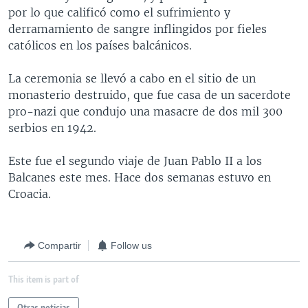
por lo que calificó como el sufrimiento y
MULTIMEDIA
VENEZUELA
NICARAGUA
ECONOMÍA
derramamiento de sangre inflingidos por fieles
PROGRAMAS TV
BRASIL
ENTRETENIMIENTO Y CULTURA
VIDEOS
católicos en los países balcánicos.
RADIO
TECNOLOGÍA
FOTOGRAFÍA
EL MUNDO AL DÍA
La ceremonia se llevó a cabo en el sitio de un
DIRECT
DEPORTES
AUDIOS
FORO INTERAMERICANO
AVANCE INFORMATIVO
monasterio destruido, que fue casa de un sacerdote
pro-nazi que condujo una masacre de dos mil 300
DOCUMENTALES DE LA VOA
CIENCIA Y SALUD
VISIÓN 360
AUDIONOTICIAS
serbios en 1942.
LAS CLAVES
BUENOS DÍAS AMÉRICA
Learning English
Este fue el segundo viaje de Juan Pablo II a los
PANORAMA
ESTADOS UNIDOS AL DÍA
Balcanes este mes. Hace dos semanas estuvo en
SÍGANOS
EL MUNDO AL DÍA [RADIO]
Croacia.
FORO [RADIO]
DEPORTIVO INTERNACIONAL
Compartir
Follow us
Idiomas
NOTA ECONÓMICA
This item is part of
ENTRETENIMIENTO