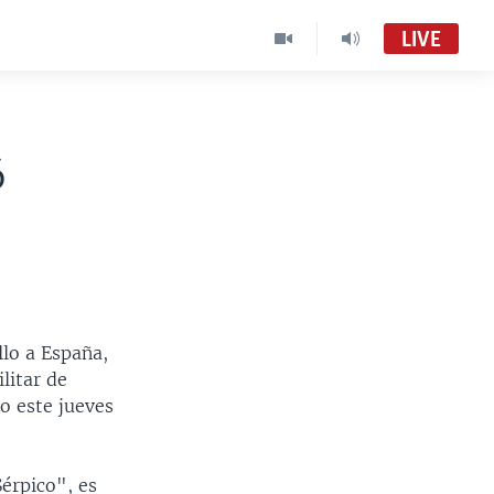
LIVE
6
llo a España,
litar de
o este jueves
Sérpico", es