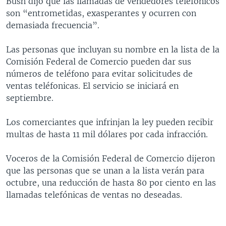
Bush dijo que las llamadas de vendedores telefónicos
MULTIMEDIA
VENEZUELA
NICARAGUA
ECONOMÍA
son “entrometidas, exasperantes y ocurren con
demasiada frecuencia”.
PROGRAMAS TV
BRASIL
ENTRETENIMIENTO Y CULTURA
VIDEOS
RADIO
TECNOLOGÍA
FOTOGRAFÍA
EL MUNDO AL DÍA
Las personas que incluyan su nombre en la lista de la
Comisión Federal de Comercio pueden dar sus
DIRECT
DEPORTES
AUDIOS
FORO INTERAMERICANO
AVANCE INFORMATIVO
números de teléfono para evitar solicitudes de
DOCUMENTALES DE LA VOA
CIENCIA Y SALUD
VISIÓN 360
AUDIONOTICIAS
ventas teléfonicas. El servicio se iniciará en
septiembre.
LAS CLAVES
BUENOS DÍAS AMÉRICA
Learning English
PANORAMA
ESTADOS UNIDOS AL DÍA
Los comerciantes que infrinjan la ley pueden recibir
multas de hasta 11 mil dólares por cada infracción.
SÍGANOS
EL MUNDO AL DÍA [RADIO]
FORO [RADIO]
Voceros de la Comisión Federal de Comercio dijeron
que las personas que se unan a la lista verán para
DEPORTIVO INTERNACIONAL
octubre, una reducción de hasta 80 por ciento en las
Idiomas
NOTA ECONÓMICA
llamadas telefónicas de ventas no deseadas.
ENTRETENIMIENTO