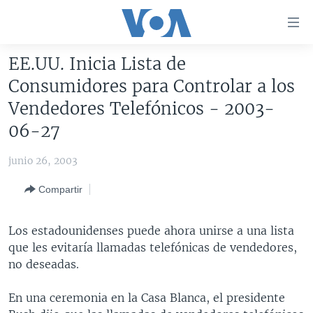
Enlaces
para
accesibilidad
EE.UU. Inicia Lista de
Salte
AMÉRICA DEL NORTE
Consumidores para Controlar a los
al
ELECCIONES EEUU 2024
EEUU
Vendedores Telefónicos - 2003-
contenido
principal
VOA VERIFICA
MÉXICO
ELECCIONES EEUU
06-27
Salte
AMÉRICA LATINA
HAITÍ
VOTO DIVIDIDO
VOA VERIFICA UCRANIA/RUSIA
al
junio 26, 2003
navegador
CHINA EN AMÉRICA LATINA
VOA VERIFICA INMIGRACIÓN
ARGENTINA
Compartir
principal
CENTROAMÉRICA
VOA VERIFICA AMÉRICA LATINA
BOLIVIA
Salte
a
OTRAS SECCIONES
COLOMBIA
COSTA RICA
Los estadounidenses puede ahora unirse a una lista
búsqueda
que les evitaría llamadas telefónicas de vendedores,
ESPECIALES DE LA VOA
CHILE
EL SALVADOR
INMIGRACIÓN
no deseadas.
LIBERTAD DE PRENSA
PERÚ
GUATEMALA
LIBERTAD DE PRENSA
En una ceremonia en la Casa Blanca, el presidente
UCRANIA
ECUADOR
HONDURAS
MUNDO