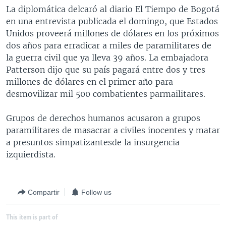
La diplomática delcaró al diario El Tiempo de Bogotá
MULTIMEDIA
VENEZUELA
NICARAGUA
ECONOMÍA
en una entrevista publicada el domingo, que Estados
PROGRAMAS TV
BRASIL
ENTRETENIMIENTO Y CULTURA
VIDEOS
Unidos proveerá millones de dólares en los próximos
dos años para erradicar a miles de paramilitares de
RADIO
TECNOLOGÍA
FOTOGRAFÍA
EL MUNDO AL DÍA
la guerra civil que ya lleva 39 años. La embajadora
DIRECT
DEPORTES
AUDIOS
FORO INTERAMERICANO
AVANCE INFORMATIVO
Patterson dijo que su país pagará entre dos y tres
millones de dólares en el primer año para
DOCUMENTALES DE LA VOA
CIENCIA Y SALUD
VISIÓN 360
AUDIONOTICIAS
desmovilizar mil 500 combatientes parmailitares.
LAS CLAVES
BUENOS DÍAS AMÉRICA
Learning English
Grupos de derechos humanos acusaron a grupos
PANORAMA
ESTADOS UNIDOS AL DÍA
paramilitares de masacrar a civiles inocentes y matar
SÍGANOS
EL MUNDO AL DÍA [RADIO]
a presuntos simpatizantesde la insurgencia
izquierdista.
FORO [RADIO]
DEPORTIVO INTERNACIONAL
Idiomas
NOTA ECONÓMICA
Compartir
Follow us
ENTRETENIMIENTO
This item is part of