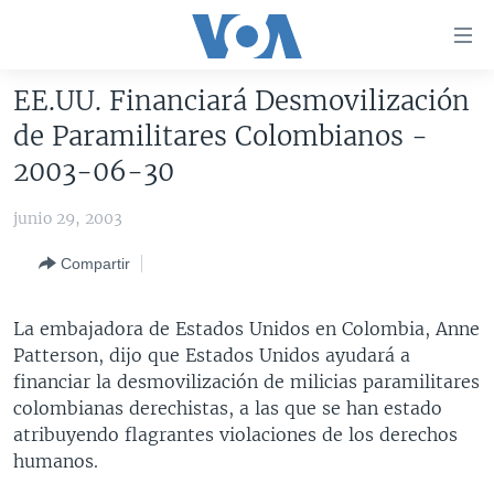
Enlaces
para
accesibilidad
EE.UU. Financiará Desmovilización
Salte
AMÉRICA DEL NORTE
de Paramilitares Colombianos -
al
ELECCIONES EEUU 2024
EEUU
2003-06-30
contenido
principal
VOA VERIFICA
MÉXICO
ELECCIONES EEUU
junio 29, 2003
Salte
AMÉRICA LATINA
HAITÍ
VOTO DIVIDIDO
VOA VERIFICA UCRANIA/RUSIA
al
Compartir
navegador
CHINA EN AMÉRICA LATINA
VOA VERIFICA INMIGRACIÓN
ARGENTINA
principal
CENTROAMÉRICA
VOA VERIFICA AMÉRICA LATINA
BOLIVIA
La embajadora de Estados Unidos en Colombia, Anne
Salte
Patterson, dijo que Estados Unidos ayudará a
a
OTRAS SECCIONES
COLOMBIA
COSTA RICA
financiar la desmovilización de milicias paramilitares
búsqueda
ESPECIALES DE LA VOA
CHILE
EL SALVADOR
INMIGRACIÓN
colombianas derechistas, a las que se han estado
atribuyendo flagrantes violaciones de los derechos
LIBERTAD DE PRENSA
PERÚ
GUATEMALA
LIBERTAD DE PRENSA
humanos.
UCRANIA
ECUADOR
HONDURAS
MUNDO