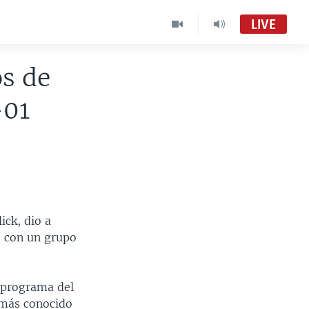
LIVE
os de
-01
ick, dio a
e con un grupo
 programa del
 más conocido