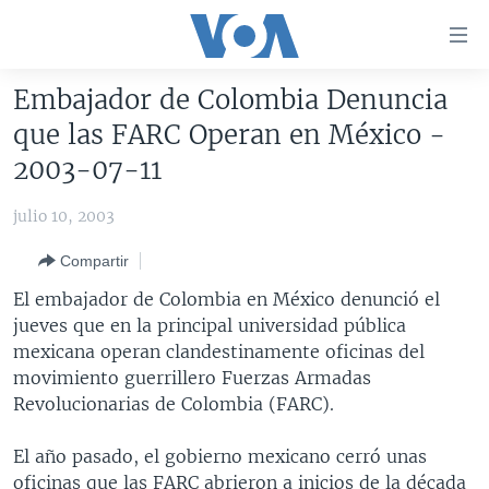
Enlaces
para
accesibilidad
Embajador de Colombia Denuncia
Salte
AMÉRICA DEL NORTE
que las FARC Operan en México -
al
ELECCIONES EEUU 2024
EEUU
2003-07-11
contenido
principal
VOA VERIFICA
MÉXICO
ELECCIONES EEUU
julio 10, 2003
Salte
AMÉRICA LATINA
HAITÍ
VOTO DIVIDIDO
VOA VERIFICA UCRANIA/RUSIA
al
Compartir
navegador
CHINA EN AMÉRICA LATINA
VOA VERIFICA INMIGRACIÓN
ARGENTINA
El embajador de Colombia en México denunció el
principal
CENTROAMÉRICA
VOA VERIFICA AMÉRICA LATINA
BOLIVIA
jueves que en la principal universidad pública
Salte
mexicana operan clandestinamente oficinas del
a
OTRAS SECCIONES
COLOMBIA
COSTA RICA
movimiento guerrillero Fuerzas Armadas
búsqueda
ESPECIALES DE LA VOA
CHILE
EL SALVADOR
INMIGRACIÓN
Revolucionarias de Colombia (FARC).
LIBERTAD DE PRENSA
PERÚ
GUATEMALA
LIBERTAD DE PRENSA
El año pasado, el gobierno mexicano cerró unas
UCRANIA
ECUADOR
HONDURAS
MUNDO
oficinas que las FARC abrieron a inicios de la década