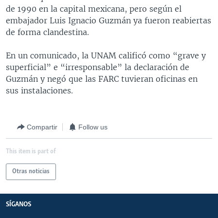
de 1990 en la capital mexicana, pero según el
MULTIMEDIA
VENEZUELA
NICARAGUA
ECONOMÍA
embajador Luis Ignacio Guzmán ya fueron reabiertas
PROGRAMAS TV
BRASIL
ENTRETENIMIENTO Y CULTURA
VIDEOS
de forma clandestina.
RADIO
TECNOLOGÍA
FOTOGRAFÍA
EL MUNDO AL DÍA
En un comunicado, la UNAM calificó como “grave y
DIRECT
DEPORTES
AUDIOS
FORO INTERAMERICANO
AVANCE INFORMATIVO
superficial” e “irresponsable” la declaración de
Guzmán y negó que las FARC tuvieran oficinas en
DOCUMENTALES DE LA VOA
CIENCIA Y SALUD
VISIÓN 360
AUDIONOTICIAS
sus instalaciones.
LAS CLAVES
BUENOS DÍAS AMÉRICA
Learning English
PANORAMA
ESTADOS UNIDOS AL DÍA
Compartir
Follow us
SÍGANOS
EL MUNDO AL DÍA [RADIO]
FORO [RADIO]
This item is part of
DEPORTIVO INTERNACIONAL
Otras noticias
Idiomas
NOTA ECONÓMICA
ENTRETENIMIENTO
SÍGANOS