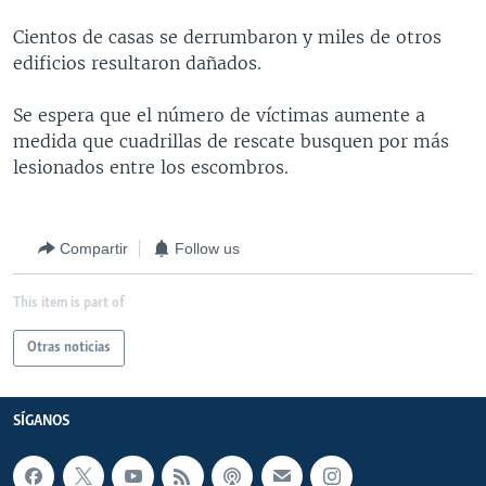
MULTIMEDIA
VENEZUELA
NICARAGUA
ECONOMÍA
Cientos de casas se derrumbaron y miles de otros
PROGRAMAS TV
BRASIL
ENTRETENIMIENTO Y CULTURA
VIDEOS
edificios resultaron dañados.
RADIO
TECNOLOGÍA
FOTOGRAFÍA
EL MUNDO AL DÍA
Se espera que el número de víctimas aumente a
DIRECT
DEPORTES
AUDIOS
FORO INTERAMERICANO
AVANCE INFORMATIVO
medida que cuadrillas de rescate busquen por más
lesionados entre los escombros.
DOCUMENTALES DE LA VOA
CIENCIA Y SALUD
VISIÓN 360
AUDIONOTICIAS
LAS CLAVES
BUENOS DÍAS AMÉRICA
Learning English
Compartir
Follow us
PANORAMA
ESTADOS UNIDOS AL DÍA
SÍGANOS
EL MUNDO AL DÍA [RADIO]
This item is part of
FORO [RADIO]
Otras noticias
DEPORTIVO INTERNACIONAL
Idiomas
NOTA ECONÓMICA
SÍGANOS
ENTRETENIMIENTO