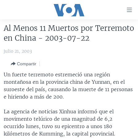
Enlaces
para
accesibilidad
Al Menos 11 Muertos por Terremoto
Salte
AMÉRICA DEL NORTE
en China - 2003-07-22
al
ELECCIONES EEUU 2024
EEUU
contenido
julio 21, 2003
principal
VOA VERIFICA
MÉXICO
ELECCIONES EEUU
Salte
Compartir
AMÉRICA LATINA
HAITÍ
VOTO DIVIDIDO
VOA VERIFICA UCRANIA/RUSIA
al
Un fuerte terremoto estremeció una región
navegador
CHINA EN AMÉRICA LATINA
VOA VERIFICA INMIGRACIÓN
ARGENTINA
montañosa en la provincia china de Yunnan, en el
principal
CENTROAMÉRICA
VOA VERIFICA AMÉRICA LATINA
BOLIVIA
suroeste del país, causando la muerte de 11 personas
Salte
e hiriendo a más de 200.
a
OTRAS SECCIONES
COLOMBIA
COSTA RICA
búsqueda
ESPECIALES DE LA VOA
CHILE
EL SALVADOR
INMIGRACIÓN
La agencia de noticias Xinhua informó que el
movimento telúrico de una magnitud de 6,2
LIBERTAD DE PRENSA
PERÚ
GUATEMALA
LIBERTAD DE PRENSA
ocurrido lunes, tuvo su epicentro a unos 180
UCRANIA
ECUADOR
HONDURAS
MUNDO
kilómetros de Kumming, la capital provincial.