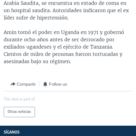
Arabia Saudita, se encuentra en estado de coma en
MULTIMEDIA
VENEZUELA
NICARAGUA
ECONOMÍA
un hospital saudita. Autoridades indicaron que el ex
PROGRAMAS TV
BRASIL
ENTRETENIMIENTO Y CULTURA
VIDEOS
líder sufre de hipertensión.
RADIO
TECNOLOGÍA
FOTOGRAFÍA
EL MUNDO AL DÍA
Amin tomó el poder en Uganda en 1971 y gobernó
DIRECT
DEPORTES
AUDIOS
FORO INTERAMERICANO
AVANCE INFORMATIVO
durante ocho años antes de ser derrocado por
exiliados ugandeses y el ejército de Tanzania.
DOCUMENTALES DE LA VOA
CIENCIA Y SALUD
VISIÓN 360
AUDIONOTICIAS
Cientos de miles de personas fueron torturadas y
LAS CLAVES
BUENOS DÍAS AMÉRICA
asesinadas bajo su régimen.
Learning English
PANORAMA
ESTADOS UNIDOS AL DÍA
SÍGANOS
EL MUNDO AL DÍA [RADIO]
Compartir
Follow us
FORO [RADIO]
This item is part of
DEPORTIVO INTERNACIONAL
Idiomas
Otras noticias
NOTA ECONÓMICA
ENTRETENIMIENTO
SÍGANOS