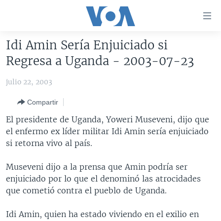
Enlaces
para
accesibilidad
Idi Amin Sería Enjuiciado si
Salte
AMÉRICA DEL NORTE
Regresa a Uganda - 2003-07-23
al
ELECCIONES EEUU 2024
EEUU
contenido
julio 22, 2003
principal
VOA VERIFICA
MÉXICO
ELECCIONES EEUU
Salte
Compartir
AMÉRICA LATINA
HAITÍ
VOTO DIVIDIDO
VOA VERIFICA UCRANIA/RUSIA
al
El presidente de Uganda, Yoweri Museveni, dijo que
navegador
CHINA EN AMÉRICA LATINA
VOA VERIFICA INMIGRACIÓN
ARGENTINA
el enfermo ex líder militar Idi Amin sería enjuiciado
principal
CENTROAMÉRICA
VOA VERIFICA AMÉRICA LATINA
BOLIVIA
si retorna vivo al país.
Salte
a
OTRAS SECCIONES
COLOMBIA
COSTA RICA
Museveni dijo a la prensa que Amin podría ser
búsqueda
ESPECIALES DE LA VOA
CHILE
EL SALVADOR
INMIGRACIÓN
enjuiciado por lo que el denominó las atrocidades
que cometió contra el pueblo de Uganda.
LIBERTAD DE PRENSA
PERÚ
GUATEMALA
LIBERTAD DE PRENSA
UCRANIA
ECUADOR
HONDURAS
MUNDO
Idi Amin, quien ha estado viviendo en el exilio en