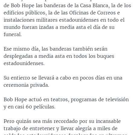
de Bob Hope las banderas de la Casa Blanca, la de los
MULTIMEDIA
VENEZUELA
NICARAGUA
ECONOMÍA
edificios públicos, la de las Oficinas de Correos e
PROGRAMAS TV
BRASIL
ENTRETENIMIENTO Y CULTURA
VIDEOS
instalaciones militares estadounidenses en todo el
mundo fueran izadas a media asta el día de su
RADIO
TECNOLOGÍA
FOTOGRAFÍA
EL MUNDO AL DÍA
funeral.
DIRECT
DEPORTES
AUDIOS
FORO INTERAMERICANO
AVANCE INFORMATIVO
Ese mismo día, las banderas también serán
DOCUMENTALES DE LA VOA
CIENCIA Y SALUD
VISIÓN 360
AUDIONOTICIAS
desplegadas a media asta en todos los buques
LAS CLAVES
BUENOS DÍAS AMÉRICA
estadounidenses.
Learning English
PANORAMA
ESTADOS UNIDOS AL DÍA
Su entierro se llevará a cabo en pocos días en una
SÍGANOS
EL MUNDO AL DÍA [RADIO]
ceremonia privada.
FORO [RADIO]
Bob Hope actuó en teatros, programas de televisión
DEPORTIVO INTERNACIONAL
y en casi 60 películas.
Idiomas
NOTA ECONÓMICA
Pero quizás sea más recordado por su incansable
ENTRETENIMIENTO
trabajo de entretener y llevar alegría a miles de