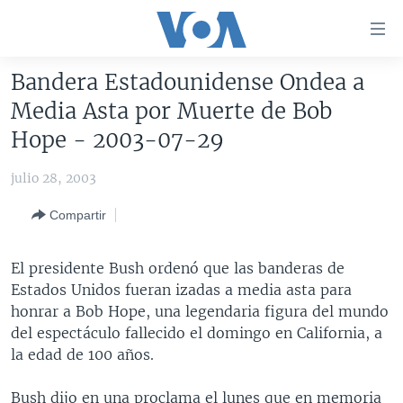
Enlaces
para
accesibilidad
Bandera Estadounidense Ondea a
Salte
AMÉRICA DEL NORTE
Media Asta por Muerte de Bob
al
ELECCIONES EEUU 2024
EEUU
Hope - 2003-07-29
contenido
principal
VOA VERIFICA
MÉXICO
ELECCIONES EEUU
julio 28, 2003
Salte
AMÉRICA LATINA
HAITÍ
VOTO DIVIDIDO
VOA VERIFICA UCRANIA/RUSIA
al
Compartir
navegador
CHINA EN AMÉRICA LATINA
VOA VERIFICA INMIGRACIÓN
ARGENTINA
principal
CENTROAMÉRICA
VOA VERIFICA AMÉRICA LATINA
BOLIVIA
El presidente Bush ordenó que las banderas de
Salte
Estados Unidos fueran izadas a media asta para
a
OTRAS SECCIONES
COLOMBIA
COSTA RICA
honrar a Bob Hope, una legendaria figura del mundo
búsqueda
ESPECIALES DE LA VOA
CHILE
EL SALVADOR
INMIGRACIÓN
del espectáculo fallecido el domingo en California, a
la edad de 100 años.
LIBERTAD DE PRENSA
PERÚ
GUATEMALA
LIBERTAD DE PRENSA
UCRANIA
ECUADOR
HONDURAS
MUNDO
Bush dijo en una proclama el lunes que en memoria