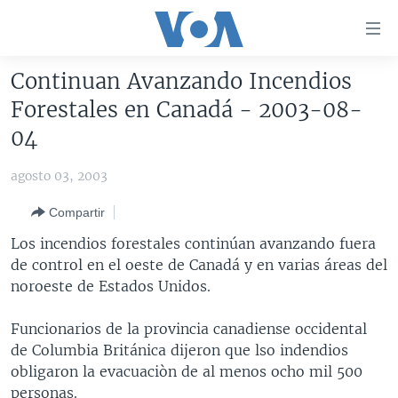
Enlaces
para
accesibilidad
Continuan Avanzando Incendios
Salte
AMÉRICA DEL NORTE
Forestales en Canadá - 2003-08-
al
ELECCIONES EEUU 2024
EEUU
04
contenido
principal
VOA VERIFICA
MÉXICO
ELECCIONES EEUU
agosto 03, 2003
Salte
AMÉRICA LATINA
HAITÍ
VOTO DIVIDIDO
VOA VERIFICA UCRANIA/RUSIA
al
Compartir
navegador
CHINA EN AMÉRICA LATINA
VOA VERIFICA INMIGRACIÓN
ARGENTINA
Los incendios forestales continúan avanzando fuera
principal
CENTROAMÉRICA
VOA VERIFICA AMÉRICA LATINA
BOLIVIA
de control en el oeste de Canadá y en varias áreas del
Salte
noroeste de Estados Unidos.
a
OTRAS SECCIONES
COLOMBIA
COSTA RICA
búsqueda
ESPECIALES DE LA VOA
CHILE
EL SALVADOR
INMIGRACIÓN
Funcionarios de la provincia canadiense occidental
de Columbia Británica dijeron que lso indendios
LIBERTAD DE PRENSA
PERÚ
GUATEMALA
LIBERTAD DE PRENSA
obligaron la evacuaciòn de al menos ocho mil 500
UCRANIA
ECUADOR
HONDURAS
MUNDO
personas.