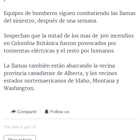
MULTIMEDIA
VENEZUELA
NICARAGUA
ECONOMÍA
Equipos de bomberos siguen combatiendo las llamas
PROGRAMAS TV
BRASIL
ENTRETENIMIENTO Y CULTURA
VIDEOS
del siniestro, después de una semana.
RADIO
TECNOLOGÍA
FOTOGRAFÍA
EL MUNDO AL DÍA
Sospechan que la mitad de los mas de 300 incendios
DIRECT
DEPORTES
AUDIOS
FORO INTERAMERICANO
AVANCE INFORMATIVO
en Columbia Británica fueron provocados por
tormentas eléctricas y el resto por humanos.
DOCUMENTALES DE LA VOA
CIENCIA Y SALUD
VISIÓN 360
AUDIONOTICIAS
LAS CLAVES
BUENOS DÍAS AMÉRICA
La llamas también están abarcando la vecina
Learning English
provincia canadiense de Alberta, y los vecinos
PANORAMA
ESTADOS UNIDOS AL DÍA
estados nortemaericanos de Idaho, Montana y
SÍGANOS
EL MUNDO AL DÍA [RADIO]
Washington.
FORO [RADIO]
DEPORTIVO INTERNACIONAL
Compartir
Follow us
Idiomas
NOTA ECONÓMICA
This item is part of
ENTRETENIMIENTO